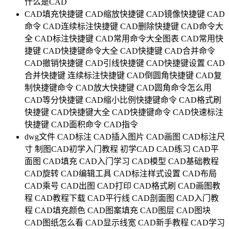
什么是CAD
CAD填充快捷键
CAD缩放快捷键
CAD镜像快捷键
CAD
命令
CAD连续标注快捷键
CAD删除快捷键
CAD命令大
全
CAD标注快捷键
CAD常用命令大全图表
CAD常用快
捷键
CAD快捷键命令大全
CAD快捷键
CAD合并命令
CAD撤销快捷键
CAD引线快捷键
CAD快捷键设置
CAD
合并快捷键
连续标注快捷键
CAD倒圆角快捷键
CAD复
制快捷键命令
CAD放大快捷键
CAD圆角命令怎么用
CAD等分快捷键
CAD缩小比例快捷键命令
CAD格式刷
快捷键
CAD快捷键大全
CAD快捷键命令
CAD快速标注
快捷键
CAD面积命令
CAD指令
dwg文件
CAD标注
CAD插入图片
CAD画图
CAD标注尺
寸
制图CAD初学入门教程
初学CAD
CAD练习
CAD平
面图
CAD填充
CAD入门学习
CAD模型
CAD基础教程
CAD旋转
CAD编辑工具
CAD标注样式设置
CAD布局
CAD乘号
CAD出图
CAD打印
CAD格式刷
CAD画图教
程
CAD教程下载
CAD平行线
CAD剖面图
CAD入门教
程
CAD填充颜色
CAD图案填充
CAD图层
CAD图块
CAD图纸怎么看
CAD显示线宽
CAD新手教程
CAD学习