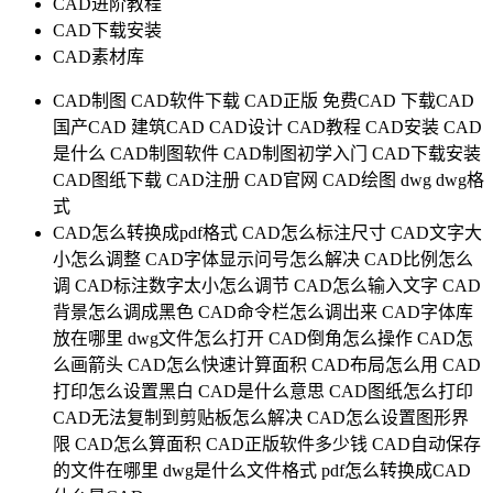
CAD进阶教程
CAD下载安装
CAD素材库
CAD制图
CAD软件下载
CAD正版
免费CAD
下载CAD
国产CAD
建筑CAD
CAD设计
CAD教程
CAD安装
CAD
是什么
CAD制图软件
CAD制图初学入门
CAD下载安装
CAD图纸下载
CAD注册
CAD官网
CAD绘图
dwg
dwg格
式
CAD怎么转换成pdf格式
CAD怎么标注尺寸
CAD文字大
小怎么调整
CAD字体显示问号怎么解决
CAD比例怎么
调
CAD标注数字太小怎么调节
CAD怎么输入文字
CAD
背景怎么调成黑色
CAD命令栏怎么调出来
CAD字体库
放在哪里
dwg文件怎么打开
CAD倒角怎么操作
CAD怎
么画箭头
CAD怎么快速计算面积
CAD布局怎么用
CAD
打印怎么设置黑白
CAD是什么意思
CAD图纸怎么打印
CAD无法复制到剪贴板怎么解决
CAD怎么设置图形界
限
CAD怎么算面积
CAD正版软件多少钱
CAD自动保存
的文件在哪里
dwg是什么文件格式
pdf怎么转换成CAD