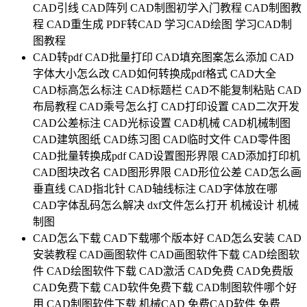
CAD引线
CAD阵列
CAD制图初学入门教程
CAD制图教
程
CAD重生成
PDF转CAD
学习CAD绘图
学习CAD制
图教程
CAD转pdf
CAD批量打印
CAD填充图案怎么添加
CAD
字体大小怎么改
CAD如何转换成pdf格式
CAD大全
CAD标高怎么标注
CAD标题栏
CAD不能复制粘贴
CAD
布局教程
CAD乘号怎么打
CAD打印设置
CAD二次开发
CAD公差标注
CAD光标设置
CAD机械
CAD机械制图
CAD建筑图纸
CAD练习图
CAD临时文件
CAD零件图
CAD批量转换成pdf
CAD设置图形界限
CAD添加打印机
CAD图块改名
CAD图形界限
CAD形位公差
CAD怎么画
垂直线
CAD指北针
CAD轴线标注
CAD字体放在哪
CAD字体乱码怎么解决
dxf文件怎么打开
机械设计
机械
制图
CAD怎么下载
CAD下载哪个版本好
CAD怎么安装
CAD
安装教程
CAD画图软件
CAD画图软件下载
CAD绘图软
件
CAD绘图软件下载
CAD激活
CAD免费
CAD免费版
CAD免费下载
CAD软件免费下载
CAD制图软件哪个好
用
CAD制图软件下载
机械CAD
免费CAD软件
免费