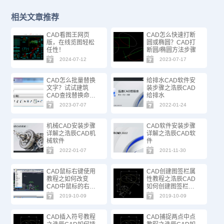
相关文章推荐
CAD看图王网页
CAD怎么快速打断
版，在线览图轻松
圆或椭圆？CAD打
任性！
断圆/椭圆方法步骤
2024-07-12
2023-07-17
CAD怎么批量替换
给排水CAD软件安
文字？试试建筑
装步骤之浩辰CAD
CAD查找替换命
给排水
令！
2023-07-07
2022-01-24
机械CAD安装步骤
CAD软件安装步骤
详解之浩辰CAD机
详解之浩辰CAD软
械软件
件
2022-01-07
2021-11-30
CAD鼠标右键使用
CAD创建图签栏属
教程之如何改变
性教程之浩辰CAD
CAD中鼠标的右键
如何创建图签栏属
使用
性文字
2019-10-09
2019-10-09
CAD插入符号教程
CAD捕捉两点中点