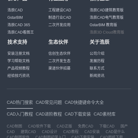
浩辰CAD
工程建设CAD
浩辰CAD建筑教育版
GstarBIM
制造行业CAD
浩辰CAD电气教育版
浩辰CAD 365
二次开发应用
GstarBIM 教育版
浩辰CAD看图王
浩辰3D Cloud教育版
技术支持
生态伙伴
关于浩辰
安装注册文档
信创生态伙伴
公司介绍
学习帮助文档
二次开发生态
发展历程
产品视频教程
渠道伙伴招募
联系方式
经验技巧资讯
新闻资讯
CAD热门搜索
CAD常见问题
CAD快捷键命令大全
CAD入门教程
CAD进阶教程
CAD下载安装
CAD素材库
CAD制图
CAD软件下载
CAD正版
免费CAD
下载CAD
国产
CAD
建筑CAD
CAD设计
CAD教程
CAD安装
CAD是什么
CAD制图软件
CAD制图初学入门
CAD下载安装
CAD图纸下载