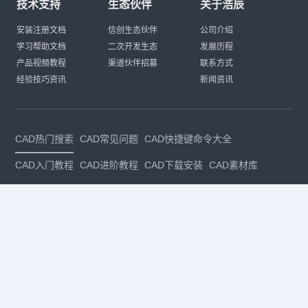
技术支持
生态伙伴
关于浩辰
安装注册文档
信创生态伙伴
公司介绍
学习帮助文档
二次开发生态
发展历程
产品视频教程
渠道伙伴招募
联系方式
经验技巧资讯
新闻资讯
CAD热门搜索
CAD常见问题
CAD快捷键命令大全
CAD入门教程
CAD进阶教程
CAD下载安装
CAD素材库
CAD制图
CAD软件下载
CAD正版
免费CAD
下载CAD
国产
CAD
建筑CAD
CAD设计
CAD教程
CAD安装
CAD是什么
CAD制图软件
CAD制图初学入门
CAD下载安装
CAD图纸下载
CAD注册
CAD官网
CAD绘图
dwg
dwg格式
关注我们
扫码关注公众号