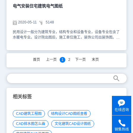
电气安装住宅建筑电气图纸
2020-05-11
5148
民用设计一般分为建筑专业，结构专业和设备专业，设备专业包含了
水暖电专业。设计院出图后，施工单位施工，装饰公司出装饰图。最
后会进行设备的安装，那么还有一些图专门给设备安装提供指导。本
素材为电气安装住宅建筑电气图纸，是一个具体的安装图。图中包含
了平面和安装两个图纸。你可以使用浩辰CAD软件进行查看，便于参
考。本素材仅用于互相学习资料，请勿商用。更多图纸库资源可访问
首页
上一页
1
2
下一页
末页
浩辰CAD官网进行CAD下载学习平面图 电安装图
相关标签
在线咨询
CAD建筑工程图
结构设计CAD图纸查看
CAD排水图怎么画
文化建筑CAD设计图纸
销售热线