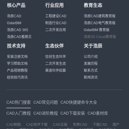
核心产品
行业应用
教育生态
浩辰CAD
工程建设CAD
浩辰CAD建筑教育版
GstarBIM
制造行业CAD
浩辰CAD电气教育版
浩辰CAD 365
二次开发应用
GstarBIM 教育版
浩辰CAD看图王
浩辰3D Cloud教育版
技术支持
生态伙伴
关于浩辰
安装注册文档
信创生态伙伴
公司介绍
学习帮助文档
二次开发生态
发展历程
产品视频教程
渠道伙伴招募
联系方式
经验技巧资讯
新闻资讯
CAD热门搜索
CAD常见问题
CAD快捷键命令大全
CAD入门教程
CAD进阶教程
CAD下载安装
CAD素材库
CAD制图
CAD软件下载
CAD正版
免费CAD
下载CAD
国产