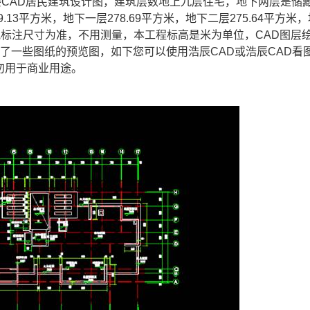
楼
CAD
居民建筑设计图，建筑层数地上九层住宅，地下两层是储
.13平方米，地下一层278.69平方米，地下二层275.64平方米
纸标注尺寸为准，不用测量，本工程标高是米为单位，
CAD图层
了一些图纸的预览图，如下您可以使用浩辰CAD或浩辰CAD看
勿用于商业用途。