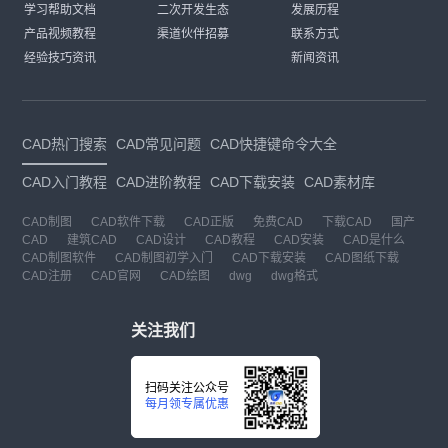
学习帮助文档
二次开发生态
发展历程
产品视频教程
渠道伙伴招募
联系方式
经验技巧资讯
新闻资讯
CAD热门搜索
CAD常见问题
CAD快捷键命令大全
CAD入门教程
CAD进阶教程
CAD下载安装
CAD素材库
CAD制图
CAD软件下载
CAD正版
免费CAD
下载CAD
国产
CAD
建筑CAD
CAD设计
CAD教程
CAD安装
CAD是什么
CAD制图软件
CAD制图初学入门
CAD下载安装
CAD图纸下载
CAD注册
CAD官网
CAD绘图
dwg
dwg格式
关注我们
扫码关注公众号
每月领专属优惠