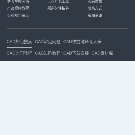
学习帮助文档
二次开发生态
发展历程
产品视频教程
渠道伙伴招募
联系方式
经验技巧资讯
新闻资讯
CAD热门搜索
CAD常见问题
CAD快捷键命令大全
CAD入门教程
CAD进阶教程
CAD下载安装
CAD素材库
CAD制图
CAD软件下载
CAD正版
免费CAD
下载CAD
国产
CAD
建筑CAD
CAD设计
CAD教程
CAD安装
CAD是什么
CAD制图软件
CAD制图初学入门
CAD下载安装
CAD图纸下载
CAD注册
CAD官网
CAD绘图
dwg
dwg格式
关注我们
扫码关注公众号
每月领专属优惠