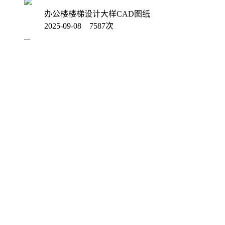
办公楼楼梯设计大样CAD图纸
2025-09-08 7587次
高层住宅楼底下一层平面CAD图纸
2025-09-04 7792次
清仓机PLC接线CAD图纸
2025-09-02 7449次
客厅阳台设计CAD图纸
2025-09-02 7215次
建筑楼屋顶造型塔大样CAD图纸
2025-09-01 7093次
CAD暖通图纸之中央空调