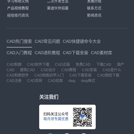
学习帮助文档
二次开发生态
发展历程
产品视频教程
渠道伙伴招募
联系方式
经验技巧资讯
新闻资讯
CAD热门搜索
CAD常见问题
CAD快捷键命令大全
CAD入门教程
CAD进阶教程
CAD下载安装
CAD素材库
CAD制图
CAD软件下载
CAD正版
免费CAD
下载CAD
国产
CAD
建筑CAD
CAD设计
CAD教程
CAD安装
CAD是什么
CAD制图软件
CAD制图初学入门
CAD下载安装
CAD图纸下载
CAD注册
CAD官网
CAD绘图
dwg
dwg格式
关注我们
扫码关注公众号
每月领专属优惠