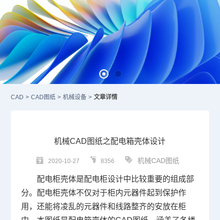
CAD
>
CAD图纸
>
机械设备
>
文章详情
机械CAD图纸之配电箱壳体设计
机械CAD图纸
2020-10-27
8356
配电柜壳体是配电柜设计中比较重要的组成部
分。
配电柜壳体不仅对于
柜内元器件起到保护
作
用，还能
将凌乱的元器件和线路整齐的安放在柜