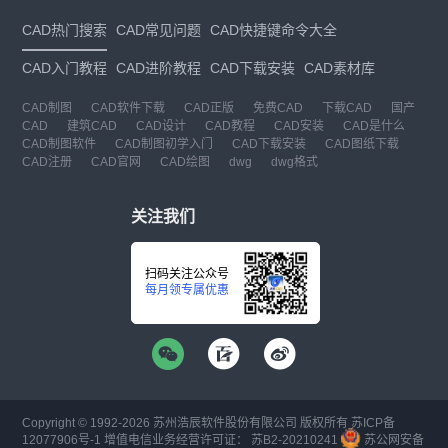
CAD热门搜索
CAD常见问题
CAD快捷键命令大全
CAD入门教程
CAD进阶教程
CAD下载安装
CAD素材库
CAD制图
CAD软件下载
CAD正版
免费CAD
下载CAD
国产
CAD
建筑CAD
CAD设计
CAD教程
CAD安装
CAD是什么
CAD制图软件
CAD制图初学入门
CAD下载安装
CAD图纸下载
CAD注册
CAD官网
CAD绘图
dwg
dwg格式
关注我们
扫码关注公众号
每月领专属优惠
Copyright © 1992-
2026
苏州浩辰软件股份有限公司 版权所有
苏ICP备
12077906号-1
增值电信业务经营许可证：
苏B2-20210241
苏公网安备