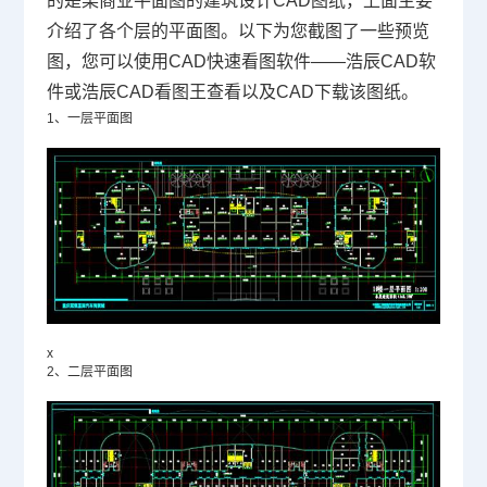
的是某商业平面图的建筑设计
CAD图纸
，上面主要
介绍了各个层的平面图。以下为您截图了一些预览
图，您可以使用
CAD
快速看图软件——浩辰
CAD软
件
或浩辰CAD看图王查看以及
CAD下载
该图纸。
1、一层平面图
x
2、二层平面图