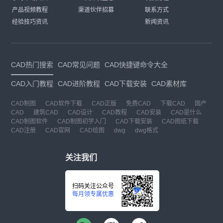
产品视频教程
渠道伙伴招募
联系方式
经验技巧资讯
新闻资讯
CAD热门搜索
CAD常见问题
CAD快捷键命令大全
CAD入门教程
CAD进阶教程
CAD下载安装
CAD素材库
CAD制图
CAD软件下载
CAD正版
免费CAD
下载CAD
国产
CAD
建筑CAD
CAD设计
CAD教程
CAD安装
CAD是什么
CAD制图软件
CAD制图初学入门
CAD下载安装
CAD图纸下载
CAD注册
CAD官网
CAD绘图
dwg
dwg格式
关注我们
扫码关注公众号
每月领专属优惠