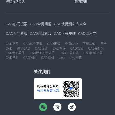
经验技巧资讯
新闻资讯
CAD热门搜索
CAD常见问题
CAD快捷键命令大全
CAD入门教程
CAD进阶教程
CAD下载安装
CAD素材库
CAD制图
CAD软件下载
CAD正版
免费CAD
下载CAD
国产
CAD
建筑CAD
CAD设计
CAD教程
CAD安装
CAD是什么
CAD制图软件
CAD制图初学入门
CAD下载安装
CAD图纸下载
CAD注册
CAD官网
CAD绘图
dwg
dwg格式
关注我们
扫码关注公众号
每月领专属优惠