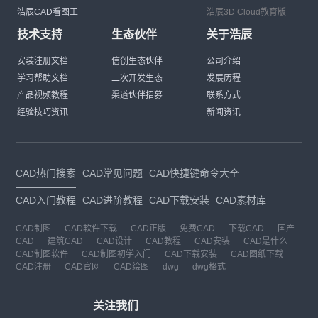
浩辰CAD看图王
浩辰3D Cloud教育版
技术支持
生态伙伴
关于浩辰
安装注册文档
信创生态伙伴
公司介绍
学习帮助文档
二次开发生态
发展历程
产品视频教程
渠道伙伴招募
联系方式
经验技巧资讯
新闻资讯
CAD热门搜索
CAD常见问题
CAD快捷键命令大全
CAD入门教程
CAD进阶教程
CAD下载安装
CAD素材库
CAD制图
CAD软件下载
CAD正版
免费CAD
下载CAD
国产
CAD
建筑CAD
CAD设计
CAD教程
CAD安装
CAD是什么
CAD制图软件
CAD制图初学入门
CAD下载安装
CAD图纸下载
CAD注册
CAD官网
CAD绘图
dwg
dwg格式
关注我们