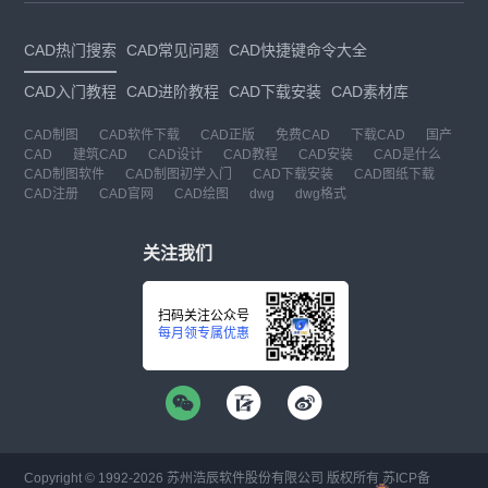
CAD热门搜索
CAD常见问题
CAD快捷键命令大全
CAD入门教程
CAD进阶教程
CAD下载安装
CAD素材库
CAD制图
CAD软件下载
CAD正版
免费CAD
下载CAD
国产
CAD
建筑CAD
CAD设计
CAD教程
CAD安装
CAD是什么
CAD制图软件
CAD制图初学入门
CAD下载安装
CAD图纸下载
CAD注册
CAD官网
CAD绘图
dwg
dwg格式
关注我们
扫码关注公众号
每月领专属优惠
Copyright © 1992-
2026
苏州浩辰软件股份有限公司 版权所有
苏ICP备