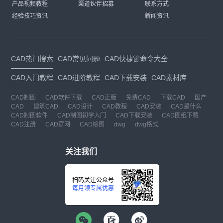
产品视频教程
渠道伙伴招募
联系方式
经验技巧资讯
新闻资讯
CAD热门搜索
CAD常见问题
CAD快捷键命令大全
CAD入门教程
CAD进阶教程
CAD下载安装
CAD素材库
CAD制图
CAD软件下载
CAD正版
免费CAD
下载CAD
国产
CAD
建筑CAD
CAD设计
CAD教程
CAD安装
CAD是什么
CAD制图软件
CAD制图初学入门
CAD下载安装
CAD图纸下载
CAD注册
CAD官网
CAD绘图
dwg
dwg格式
关注我们
扫码关注公众号
每月领专属优惠