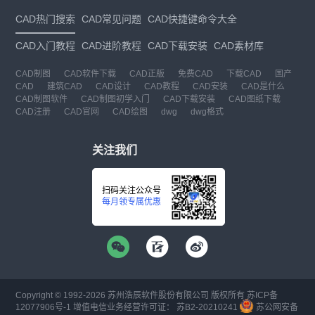
CAD热门搜索
CAD常见问题
CAD快捷键命令大全
CAD入门教程
CAD进阶教程
CAD下载安装
CAD素材库
CAD制图
CAD软件下载
CAD正版
免费CAD
下载CAD
国产
CAD
建筑CAD
CAD设计
CAD教程
CAD安装
CAD是什么
CAD制图软件
CAD制图初学入门
CAD下载安装
CAD图纸下载
CAD注册
CAD官网
CAD绘图
dwg
dwg格式
关注我们
扫码关注公众号
每月领专属优惠
Copyright © 1992-
2026
苏州浩辰软件股份有限公司 版权所有
苏ICP备
12077906号-1
增值电信业务经营许可证：
苏B2-20210241
苏公网安备