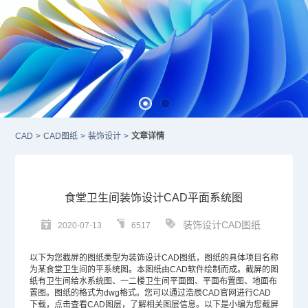
CAD
>
CAD图纸
>
装饰设计
>
文章详情
食堂卫生间装饰设计CAD平面系统图
装饰设计CAD图纸
2020-07-13
6517
以下为您截屏的图纸类型为装饰设计
CAD图纸
，图纸的具体项目名称
为某食堂卫生间的平系统图。本图纸由
CAD
软件绘制而成。截屏的图
纸有卫生间给水系统图、一二楼卫生间平面图、平面布置图、地面布
置图。图纸的格式为dwg格式。您可以通过浩辰
CAD官网
进行CAD
下载，点击查看
CAD图层
，了解相关图层信息。以下是小编为您截屏