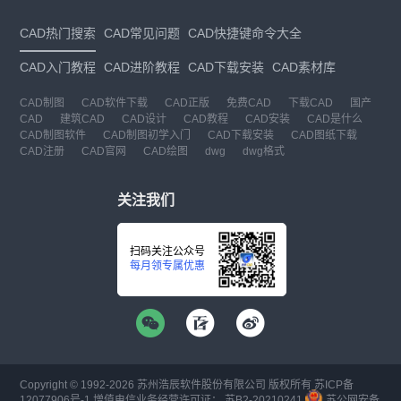
CAD热门搜索
CAD常见问题
CAD快捷键命令大全
CAD入门教程
CAD进阶教程
CAD下载安装
CAD素材库
CAD制图
CAD软件下载
CAD正版
免费CAD
下载CAD
国产
CAD
建筑CAD
CAD设计
CAD教程
CAD安装
CAD是什么
CAD制图软件
CAD制图初学入门
CAD下载安装
CAD图纸下载
CAD注册
CAD官网
CAD绘图
dwg
dwg格式
关注我们
扫码关注公众号
每月领专属优惠
Copyright © 1992-
2026
苏州浩辰软件股份有限公司 版权所有
苏ICP备
12077906号-1
增值电信业务经营许可证：
苏B2-20210241
苏公网安备