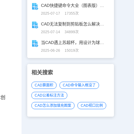
CAD快捷键命令大全（图表版），从此告别低效绘图！
2025-07-17 17355次
CAD无法复制到剪贴板怎么解决？CAD复制失灵自救指南
2025-07-14 34899次
当CAD遇上苏超杯，用设计为球赛打call！
2025-06-26 15019次
相关搜索
CAD算面积
CAD命令输入框没了
CAD公差标注方法
体创
CAD怎么添加填充图案
CAD视口比例