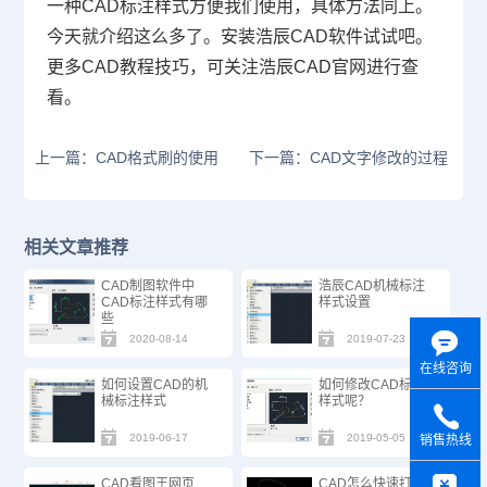
一种
CAD
标注样式方便我们使用，具体方法同上。
今天就介绍这么多了。安装浩辰
CAD
软件试试吧。
更多
CAD
教程技巧，可关注浩辰
CAD
官网进行查
看。
上一篇：CAD格式刷的使用
下一篇：CAD文字修改的过程
相关文章推荐
CAD制图软件中
浩辰CAD机械标注
CAD标注样式有哪
样式设置
些
2020-08-14
2019-07-23
在线咨询
如何设置CAD的机
如何修改CAD标注
械标注样式
样式呢？
2019-06-17
2019-05-05
销售热线
y
CAD看图王网页
CAD怎么快速打断