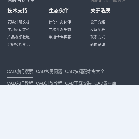
浩辰CAD看图王
浩辰3D Cloud教育版
技术支持
生态伙伴
关于浩辰
安装注册文档
信创生态伙伴
公司介绍
学习帮助文档
二次开发生态
发展历程
产品视频教程
渠道伙伴招募
联系方式
经验技巧资讯
新闻资讯
CAD热门搜索
CAD常见问题
CAD快捷键命令大全
CAD入门教程
CAD进阶教程
CAD下载安装
CAD素材库
CAD制图
CAD软件下载
CAD正版
免费CAD
下载CAD
国产
CAD
建筑CAD
CAD设计
CAD教程
CAD安装
CAD是什么
CAD制图软件
CAD制图初学入门
CAD下载安装
CAD图纸下载
CAD注册
CAD官网
CAD绘图
dwg
dwg格式
关注我们