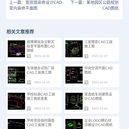
上一篇：竞技馆返修设计CAD
下一篇：某地园区公路规划
室内装修平面图
CAD图纸
相关文章推荐
故障模拟及诊断实
三层楼房CAD工装
验室平面布置CAD
施工图
图纸
2021-12-31
2021-12-17
车体撞击试验厂房
中央空调平面CAD
CAD工装施工图
图纸
2021-12-15
2021-12-14
学校标高CAD工装
某造纸车间建筑设
施工图纸查看
计CAD图纸
2021-12-13
2021-12-10
学校项目临时围墙
企业LOGO牌石材
CAD工装施工图
详细设计CAD图纸