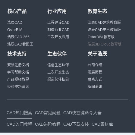
核心产品
行业应用
教育生态
浩辰CAD
工程建设CAD
浩辰CAD建筑教育版
GstarBIM
制造行业CAD
浩辰CAD电气教育版
浩辰CAD 365
二次开发应用
GstarBIM 教育版
浩辰CAD看图王
浩辰3D Cloud教育版
技术支持
生态伙伴
关于浩辰
安装注册文档
信创生态伙伴
公司介绍
学习帮助文档
二次开发生态
发展历程
产品视频教程
渠道伙伴招募
联系方式
经验技巧资讯
新闻资讯
CAD热门搜索
CAD常见问题
CAD快捷键命令大全
CAD入门教程
CAD进阶教程
CAD下载安装
CAD素材库