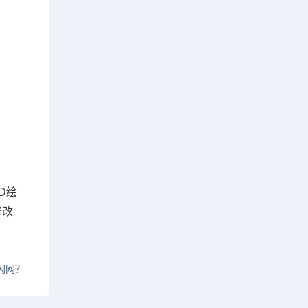
D绘
修改
闪网？