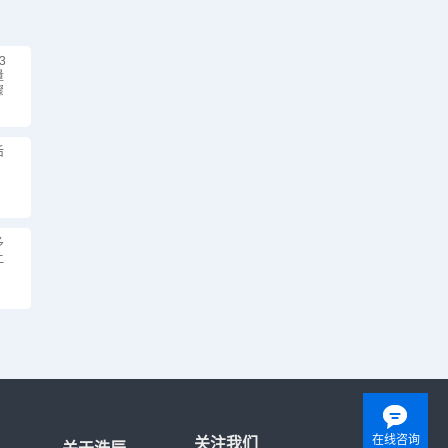
3
量
骤
后
多
让
在线咨询
关注我们