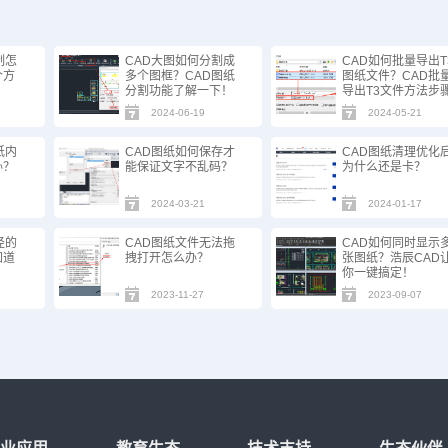
制怎
CAD大图如何分割成
CAD如何批量导出T
个方
多个图框？CAD图纸
图纸文件？CAD批
分割功能了解一下！
导出T3文件方法步
2024-06-19
2024-05-21
纸内
CAD图纸如何保存才
​CAD图纸清理优化
办？
能保证文字不乱码？
为什么还是卡？
2024-03-21
2024-01-17
径的
CAD图纸文件无法拖
CAD如何同时显示
知道
拽打开怎么办？
张图纸？浩辰CAD
你一键搞定！
2023-11-27
2023-09-07