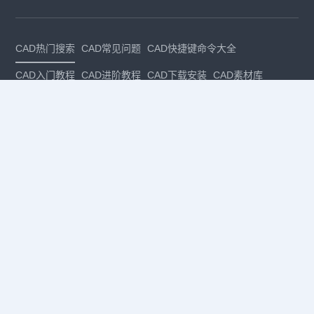
CAD热门搜索
CAD常见问题
CAD快捷键命令大全
CAD入门教程
CAD进阶教程
CAD下载安装
CAD素材库
CAD制图
CAD软件下载
CAD正版
免费CAD
下载CAD
国产
CAD
建筑CAD
CAD设计
CAD教程
CAD安装
CAD是什么
CAD制图软件
CAD制图初学入门
CAD下载安装
CAD图纸下载
CAD注册
CAD官网
CAD绘图
dwg
dwg格式
关注我们
扫码关注公众号
每月领专属优惠