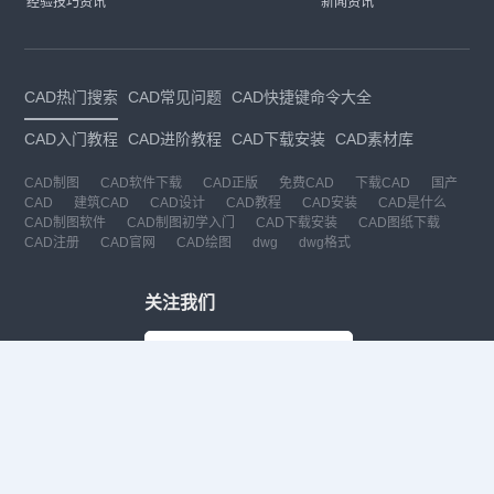
经验技巧资讯
新闻资讯
CAD热门搜索
CAD常见问题
CAD快捷键命令大全
CAD入门教程
CAD进阶教程
CAD下载安装
CAD素材库
CAD制图
CAD软件下载
CAD正版
免费CAD
下载CAD
国产
CAD
建筑CAD
CAD设计
CAD教程
CAD安装
CAD是什么
CAD制图软件
CAD制图初学入门
CAD下载安装
CAD图纸下载
CAD注册
CAD官网
CAD绘图
dwg
dwg格式
关注我们
扫码关注公众号
每月领专属优惠