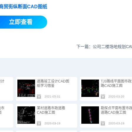
商贸街纵断面CAD图纸
立即查看
下一篇：公司二楼场地规划CA
设计
道路竣工设计CAD图
TJ3路线平面图市政
纸​学习借鉴
路CAD施工图
2021-05-31
2020-03-20
造市
某村道路市政道路
勘探点平面布置市
图
CAD施工图
道路CAD施工图
2020-03-19
2020-03-19