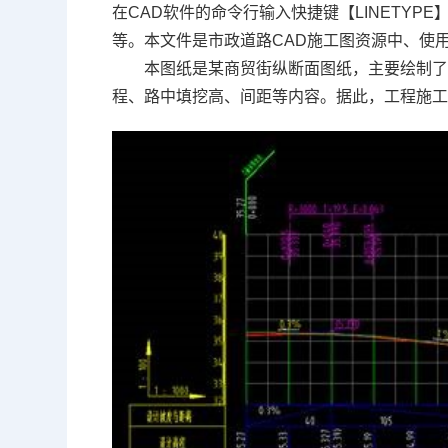
在
CAD软件
的命令行输入快捷键【LINETY
等。本文件是市政道路
CAD施工图
资源中、使用
本图纸是某商贸街纵断面图纸，主要绘制
程、路中填挖高、间距等内容。据此，工程施