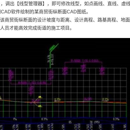
PE】，调出【线型管理器】，即可修改线型，如点画线、直线、虚
CAD软件绘制的某商贸街纵断面
CAD图纸
。
了该商贸街纵断面的设计坡度与距离、设计高程、路基高程、地
工人员才能高效完成街道的施工项目。