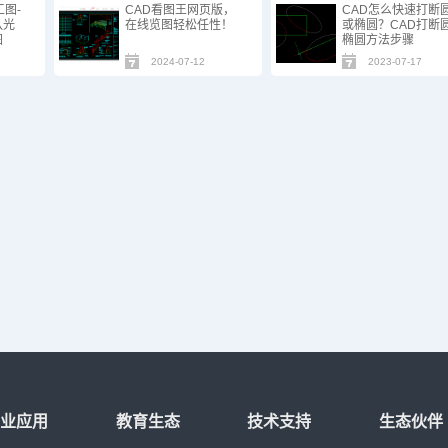
工图-
CAD看图王网页版，
CAD怎么快速打断
队光
在线览图轻松任性！
或椭圆？CAD打断圆
图
椭圆方法步骤
2024-07-12
2023-07-17
行业应用
教育生态
技术支持
生态伙伴