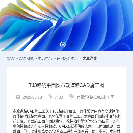
CAD
>
CAD图纸
>
电力电气
>
住宅建筑电气
>
文章详情
TJ3路线平面图市政道路CAD施工图
市政道路CAD施工图
2020-03-20
6482
市政道路
CAD施工图
关于TJ3路线平面图，具体设计内容有高速路段
具体征拆线路示意图、具体位置平面施工图。示意图详细标注目前拆
迁进度。平面施工图有预制梁场，搅拌站小型预件预制场位置，还有
水稳拌和站还有沥青拌和站。
CAD图纸
提供给大家，具体图纸见下面
截图，你可以使用浩辰
CAD
看图王进行在线查看，便于参考。本素材