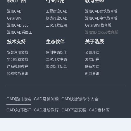
核心产品
行业应用
教育生态
浩辰CAD
工程建设CAD
浩辰CAD建筑教育版
GstarBIM
制造行业CAD
浩辰CAD电气教育版
浩辰CAD 365
二次开发应用
GstarBIM 教育版
浩辰CAD看图王
浩辰3D Cloud教育版
技术支持
生态伙伴
关于浩辰
安装注册文档
信创生态伙伴
公司介绍
学习帮助文档
二次开发生态
发展历程
产品视频教程
渠道伙伴招募
联系方式
经验技巧资讯
新闻资讯
CAD热门搜索
CAD常见问题
CAD快捷键命令大全
CAD入门教程
CAD进阶教程
CAD下载安装
CAD素材库
CAD制图
CAD软件下载
CAD正版
免费CAD
下载CAD
国产
CAD
建筑CAD
CAD设计
CAD教程
CAD安装
CAD是什么