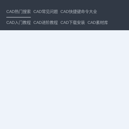
CAD热门搜索
CAD常见问题
CAD快捷键命令大全
CAD入门教程
CAD进阶教程
CAD下载安装
CAD素材库
CAD制图
CAD软件下载
CAD正版
免费CAD
下载CAD
国产
CAD
建筑CAD
CAD设计
CAD教程
CAD安装
CAD是什么
CAD制图软件
CAD制图初学入门
CAD下载安装
CAD图纸下载
CAD注册
CAD官网
CAD绘图
dwg
dwg格式
关注我们
扫码关注公众号
每月领专属优惠
Copyright © 1992-
2026
苏州浩辰软件股份有限公司 版权所有
苏ICP备