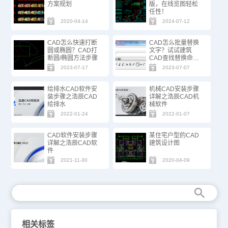
方案规划
版，在线览图轻松
任性！
2020-04-14
2024-07-12
CAD怎么快速打断
CAD怎么批量替换
圆或椭圆？CAD打
文字？试试建筑
断圆/椭圆方法步骤
CAD查找替换命
令！
2023-07-17
2023-07-07
给排水CAD软件安
机械CAD安装步骤
装步骤之浩辰CAD
详解之浩辰CAD机
给排水
械软件
2022-01-24
2022-01-07
CAD软件安装步骤
某住宅户型的CAD
详解之浩辰CAD软
建筑设计图
件
2021-11-30
2020-04-09
相关标签