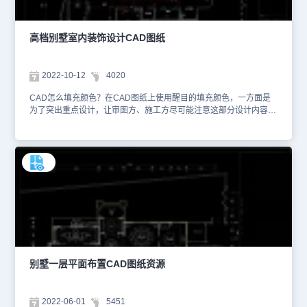
高档别墅室内装饰设计CAD图纸
2022-10-12
4020
CAD怎么填充颜色？在CAD图纸上使用醒目的填充颜色，一方面是
为了突出重点设计，让审图方、施工方尽可能注意这部分设计内容；
另一方面则是美化设计图纸，针对某些细节内容进行颜色修饰，让画
面更加美观。设计师可以打开浩辰CAD，在命令行输入快捷键
【H】，调出【图案填充和渐变色】对话框进行设置。本文件是CAD
别墅室内设计资源中、使用CAD软件绘制的高档别墅室内装饰设计
CAD图纸。1、下图是高档别墅室内装饰设方案的一楼原始平面图，
主要绘制了别墅原始的墙体结构与空间划分、楼梯窗户等位置，并且
标注了相应的尺寸信息。2、下图是高档别墅室内装饰设方案的一楼
平面布局图，是设计师经过墙体拆分、新建后，重现划分室内空间、
规划室内布局的设计示意图。为了便于业主更加直观地了解设计内
容，设计师还使用餐桌、沙发、盆栽、冰箱等装饰性CAD图例进行展
示。本文仅截取了部分设计图纸信息，详细的设计方案内容可以在浩
辰CAD官网进行检索查找。大家还可以下载安装浩辰CAD进行制图
别墅一层平面布置CAD图纸资源
练习。本CAD制图素材仅用于互相学习资料，请勿商用。
2022-06-01
5451