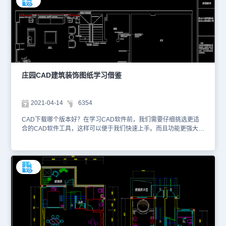
中、使用CAD软件绘制的CAD别墅建筑平面图纸。1、如下给大家上
肢的是该住宅建筑三层的一个平面图，图中包含了露台、卧室、衣
橱、书房以及电梯井道。2、接下来给大家展示的是该住宅建筑的二
层平面图，相比与第三层，该层的卧室比较多。3、最后给大家展示
的是该住宅建筑的一层平面图，该层主要以厨房、餐厅和客厅为主。
大家可能都会有一个别墅梦，那么可以在浩辰CAD看图王图纸交易中
心搜索CAD别墅建筑平面图并可以进行别墅设计图纸的CAD下载，
还可以使用浩辰CAD软件来进行图纸的绘制！本图纸作为学习资料参
庄园CAD建筑装饰图纸​学习借鉴
考，请勿用于商业用途。
2021-04-14
6354
CAD下载哪个版本好？在学习CAD软件前，我们需要仔细挑选更适
合的CAD软件工具，这样可以便于我们快速上手。而且功能更强大的
CAD软件，可以兼容更多CAD格式数据，实现数据重用和上下游的
广泛应用。因此CAD下载哪个版本好，这个问题很重要，小编建议大
家下载正版CAD软件，避免版权问题和应用问题。本图纸是CAD建
筑装饰图纸资源、使用CAD软件绘制的庄园CAD建筑装饰图纸。以
下为您截取了一些图纸的预览图。该庄园CAD建筑装饰图纸主要绘制
了户型平面图、设计木作基层制作、砌筑尺寸图、平面说明图、碰面
布置图等内容。大家可以使用浩辰CAD软件、浩辰CAD看图王软件
进行图纸查看。1、户型平面图2、设计木作基层制作及砌筑尺寸图
3、平面说明图CAD下载哪个版本好？大家可以在浩辰CAD官网下载
各类CAD软件的正版安装包，进行绘图练习和软件试用。更多关于该