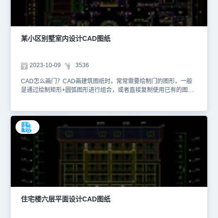
行业特殊符号，例如轴号、粗糙度等特殊符号，让设计方案更加符合
行业制图规范。本文仅截取了部分设计图纸信息，详细的设计方案内
容可以在浩辰CAD官网进行检索查找。大家还可以下载安装浩辰
CAD进行制图练习。本CAD制图素材仅用于互相学习资料，请勿商
某小区别墅室内设计CAD图纸
用。
2023-10-09
3536
CAD怎么画门？CAD画建筑图纸时，常常需要绘制门的图形，一般
是通过绘制矩形+圆弧图形进行组合，或者直接复制使用已有的图
块。这些方法都不方便。浩辰CAD建筑提供了门窗命令，可以自定义
设置门、窗图形的尺寸参数、规格等信息，在左侧工具箱中点击【建
筑设计】—【门窗】—【门窗】即可。本文件是CAD别墅室内设计资
源中、使用CAD软件绘制的某小区别墅室内设计CAD图纸。该图纸
是某小区别墅室内设计图纸，设计师不仅绘制了客厅、卧室、厨房等
室内空间装潢设计，还根据庭外空间，结合观赏、生活、私密等需
求，设计了四围花园、停车位、围墙等内容。 除了提供CAD门窗命
令外，浩辰CAD建筑还提供了墙体、轴线、屋顶、楼梯等专业设计模
块，帮助设计师快速提高绘图效率。本文仅截取了部分设计图纸信
息，详细的设计方案内容可以在浩辰CAD官网进行检索查找。本
CAD制图素材仅用于互相学习资料，请勿商用。
住宅楼六层平面设计CAD图纸