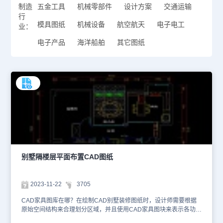
制造
五金工具
机械零部件
设计方案
交通运输
行
模具图纸
机械设备
航空航天
电子电工
业：
电子产品
海洋船舶
其它图纸
别墅隔楼层平面布置CAD图纸
2023-11-22
3705
CAD家具图库在哪？在绘制CAD别墅装修图纸时，设计师需要根据
原始空间结构来合理划分区域，并且使用CAD家具图块来表示各功能
区域内容。传统的CAD软件是没有家具图库的，自己找图块或者重新