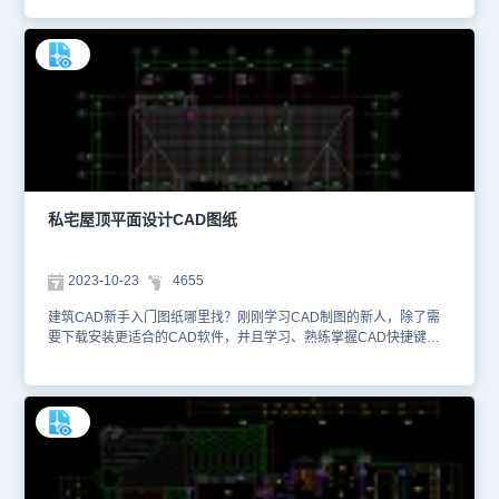
绘制都比较麻烦，浩辰CAD建筑提供了专门的CAD家具图库，在左
侧工具箱中点击【图库】—【图库管理】，再点击【常用图库】—
【动态图库】—【家具图库】，找到适用的家具图块后，直接使用即
可。本文件是CAD别墅室内设计资源中、使用CAD软件绘制的别墅
隔楼层平面布置CAD图纸。该图纸主要绘制了别墅隔楼层平面布置图
纸，设计师划分出储藏室、厨房、阳光房、卫生间等功能区域后，使
用厨具、盥洗用具等图块进行表达，便于看图人员理解。确定别墅
CAD设计方案后，装潢企业会根据图纸内容，采购相应的材料（地
砖、地板、墙纸等）及产品（家电、家居物品等）。因此，一定要保
证图纸上的尺寸信息的正确性，避免材料预估错误、家具买错尺寸
等。想要查看更多的CAD图纸资源，大家可以在浩辰CAD官网进行
私宅屋顶平面设计CAD图纸
查询。本CAD制图素材仅用于互相学习资料，请勿商用。
2023-10-23
4655
建筑CAD新手入门图纸哪里找？刚刚学习CAD制图的新人，除了需
要下载安装更适合的CAD软件，并且学习、熟练掌握CAD快捷键
外，还需要结合行业应用，多看、多练CAD制图。例如建筑专业的学
生，可以多收集一些建筑CAD图纸，研究行业制图规范、同行业设计
师是如何准确绘制图纸内容，精确表达项目的可行性及其所需工程
量。本文件是CAD建筑方案规划资源中、使用CAD软件绘制的私宅
屋顶平面设计CAD图纸。该图纸是私宅屋顶平面设计图纸，主要按照
1：100的比例，绘制了在俯视的视角下，房屋屋顶的整体平面设计
情况，并且针对女儿墙、出屋面烟道、屋面檐口、屋脊大样等关键结
构，都进行了详细的出图说明。此外设计在CAD图纸上还标注了建筑