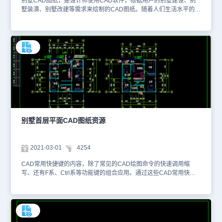
别墅CAD图纸，是设计师使用CAD软件，根据用户的别墅建设、别
墅装潢、别墅改建等需求来绘制的CAD图纸。随着人们生活水平的提
高，别墅产业的发展也日益红火，别墅CAD图纸越来越受到热捧。想
要学习如何绘制别墅CAD图纸的CAD新人们，可以访问浩辰CAD官
网进行资源下载。本图纸是建筑设计CAD图纸资源中、使用CAD软
件绘制的3层别墅建筑设计CAD图纸。具体CAD图纸见下面截图，大
家可以使用浩辰CAD软件、浩辰CAD看图王进行在线查看，便于参
考。该3层别墅建筑设计CAD图纸主要包含了一层到三层、还有阁楼
和顶楼平面图纸。设计师还使用CAD软件绘制了不同轴线方向的立面
图、重要位置剖面图以及楼梯大样平面图和剖面位置图。1、1和2层
平面图2、三层和阁楼层平面图3、立面图4、楼梯大样和剖面图更多
关于该3层别墅建筑设计CAD图纸的设计内容、更多的别墅CAD图纸
设计资源，大家可以访问浩辰CAD官网进行学习。本素材仅用于互相
学习资料，请勿商用。
别墅首层平面CAD图纸​资源
2021-03-01
4254
CAD常用快捷键的内容，除了常见的CAD绘图命令的快速调用缩
写、还有F系、Ctrl系等功能键的组合应用。通过这些CAD常用快捷
键的快速调用与组合绘图，可以帮助设计师大幅度提高CAD制图效率
与质量。因此，刚刚入门的CAD新人可以多多熟记这些CAD常用快
捷键。当我们使用正版CAD软件设计别墅的施工CAD图纸时，可以
参考一些建筑CAD图纸下载专区中的相关内容来完成别墅设计。小编
整理了与建筑设计相关的别墅首层平面CAD图纸。关于这些CAD图