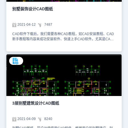
庄园CAD建筑装饰图纸的设计内容、更多CAD图纸资源，大家也可
以在浩辰CAD官网获取。本图纸作为学习资料参考，请勿用于商业用
别墅装饰设计CAD图纸​
途。
2021-04-12
7487
CAD软件下载后，我们需要各种CAD教程，如CAD安装教程、CAD
新手教程等内容来成功安装软件、快速上手CAD软件。尤其是CAD
新手教程中，关于CAD技巧、软件操作步骤、拓展技能等内容，可以
帮助我们提高CAD制图速度，增加工作效率。本图纸是CAD建筑装
饰图纸资源中、使用CAD软件绘制的别墅装饰设计CAD图纸。该
CAD图纸是DWG格式，大家可以使用浩辰CAD软件、浩辰CAD看图
王进行图纸查看。以下为您截取了一些图纸的预览图。该别墅装饰设
计CAD图纸包含有平面布置图、地面布置图、插座布置图、顶面灯具
布置图、顶面布置尺寸图、冷热水布置图、施工尺寸图、立面索引
图、结构敲墙图、结构砌墙图、地暖图等内容。这些图纸的具体绘制
方法，在CAD新手教程中都有，大家可以跟着学习。1、平面布置图
2、地面布置图3、插座布置图CAD软件下载、学习以及中高阶应
用，都需要海量的CAD教程资源支撑，也需要我们仔细甄别，在参照
CAD教程的基础上，边学边练。更多关于别墅装饰设计CAD图纸、
3层别墅建筑设计CAD图纸​
更多CAD图纸资源，大家都可以在浩辰CAD官网进行学习。本图纸
作为学习资料参考，请勿用于商业用途。
2021-04-09
8240