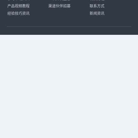
产品视频教程
渠道伙伴招募
联系方式
经验技巧资讯
新闻资讯
CAD热门搜索
CAD常见问题
CAD快捷键命令大全
CAD入门教程
CAD进阶教程
CAD下载安装
CAD素材库
CAD制图
CAD软件下载
CAD正版
免费CAD
下载CAD
国产
CAD
建筑CAD
CAD设计
CAD教程
CAD安装
CAD是什么
CAD制图软件
CAD制图初学入门
CAD下载安装
CAD图纸下载
CAD注册
CAD官网
CAD绘图
dwg
dwg格式
关注我们
扫码关注公众号
每月领专属优惠