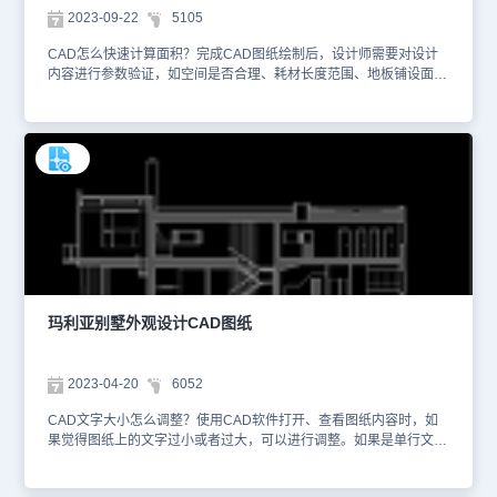
2023-09-22
5105
CAD怎么快速计算面积？完成CAD图纸绘制后，设计师需要对设计
内容进行参数验证，如空间是否合理、耗材长度范围、地板铺设面积
范围等。在CAD软件的命令行输入快捷键【AA】，即可调出CAD面
积快捷键，通过直接在图中指定边界或者选择一个封闭的对象的方
式，快速计算设计师所需的参数信息。本文件是住宅装修CAD设计图
纸资源中、使用CAD软件绘制的住宅楼六层平面设计CAD图纸。该
图纸主要绘制了住宅楼六层平面设计图纸，主要展示了房屋南立面整
体设计造型，并且标注了尺寸参数等信息。针对房屋屋顶装潢设计，
设计师标注了蓝灰水泥瓦、仿木纹铝板、黄米石材等装潢材料信息。
除了使用CAD面积快捷键外，封闭的CAD图形还可以直接在特性面
板（CTRL+1）中查看其面积和周长。文仅截取了部分设计图纸信
息，详细的设计方案内容可以在浩辰CAD官网进行检索查找。大家还
可以下载安装浩辰CAD进行制图练习。本CAD制图素材仅用于互相
学习资料，请勿商用。
玛利亚别墅外观设计CAD图纸
2023-04-20
6052
CAD文字大小怎么调整？使用CAD软件打开、查看图纸内容时，如
果觉得图纸上的文字过小或者过大，可以进行调整。如果是单行文
字，可以在软件左侧的特性栏中即可查看当前文本的相关属性，修改
高度和宽度因子即可调整CAD文字大小（数值越大文字越大）。如果