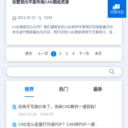
别墅室内平面布局CAD图纸资源
问答社区
2021-02-22
5245
CAD图纸怎么打印？我们通常会在CAD软件中使用打印或批量打印
命令进行图纸输出与打印。而打印的CAD图纸将用于方案研讨、设计
评审、生产流转、工程施工等方面。尤其在工程项目建设中，我们经
常需要通过一些平面布局图来了解情况，大家可以在借鉴一些建筑
CAD图纸下载资源中的相关图纸，来辅助完成图纸的设计。小编整理
了与建筑设计相关的别墅室内平面布局CAD图纸，大家可以使用
首页
上一页
1
2
3
4
下一页
末页
CAD快速看图软件来了解。该别墅室内平面布局CAD图纸不仅绘制
了建筑的户型结构、室内装潢布置、电器家具摆放，还使用CAD标注
了相应的尺寸信息，便于我们快速了解设计方案。大家可以使用国产
CAD软件，浩辰CAD看图王或者浩辰CAD官网在线查看该别墅室内
平面布局CAD图纸，进行图纸查看与设计参考。本素材仅用于互相学
习资料，请勿商用。更多图纸库资源可访问浩辰CAD官网进行学习。
推荐
热门
最新
别再手写报价单了，浩辰CAD教你一键获取！
2025-02-26 22467次
CAD怎么批量打印成PDF？CAD转PDF一键批量完成！