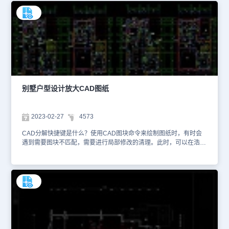
是多行文字，双击需要调整的CAD文字，即可调出【文字格式】对话
框，在其中修改文字高度和宽度即可（数值越大文字越大）。本文件
是别墅CAD建筑图纸资源中、使用CAD软件绘制的玛利亚别墅外观
设计CAD图纸。下图是玛利亚别墅外观设计CAD图纸，主要绘制了
整个别墅的正视图、左视图、右视图，让用户能够从多个视角来全面
了解该建筑的整体设计。如果是想要修改尺寸的数字大小，则需要在
尺寸设置里面进行调整。想要查看更多的CAD图纸资源，刚刚初学
CAD制图的小伙伴们可以在浩辰CAD官网进行查询。本CAD制图素
材仅用于互相学习资料，请勿商用。
别墅户型设计放大CAD图纸
2023-02-27
4573
CAD分解快捷键是什么？使用CAD图块命令来绘制图纸时，有时会
遇到需要图块不匹配，需要进行局部修改的清理。此时，可以在浩辰
CAD的命令行输入快捷键【X】来执行分解命令，再针对需要修改的
部分进行局部修改。本文件是别墅建筑CAD图纸资源中、使用CAD
软件绘制的别墅户型设计放大CAD图纸。该图纸主要绘制了别墅户型
设计放大图纸，并且使用家具、厨具、卫生间洁具、电器灯具等CAD
图块进行装饰设计。并且使用CAD文字命令，对于一些需要注意点进
行详细说明。除了使用CAD分解命令，刚刚初学CAD制图的小伙伴
们还可以使用图块修改命令来直接修改、保存图块内容。想要查看更
多的CAD图纸资源，大家可以在浩辰CAD官网进行查询。本CAD制
图素材仅用于互相学习资料，请勿商用。