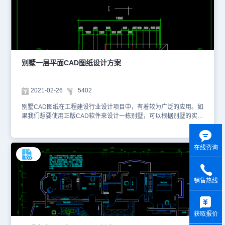
纸，我们可以使用CAD快速看图软件来了解。该别墅首层平面CAD
图纸主要绘制了别墅首层、二层的平面设计图，并将一些关键部件的
结构和剖面图做了放大绘制，便于施工人员可以据此注意施工细节和
技术要点。大家可以使用国产CAD软件、浩辰CAD看图王或者浩辰
CAD官网进行在线查看该别墅首层平面CAD图纸，便于参考。本素
材仅用于互相学习资料，请勿商用。更多图纸库资源可访问浩辰CAD
官网进行学习。
别墅一层平面CAD图纸设计方案
2021-02-26
5402
别墅CAD图纸在工程建设行业设计项目中，有着较为广泛的应用。如
果我们想要使用正版CAD软件来设计一栋别墅，可以根据别墅的实际
情况、用户的应用需求和审美需求来绘制相关的CAD图纸，并且借鉴
一些建筑CAD图纸下载资源的相关素材内容。小编整理了与建筑设计
相关的别墅一层平面CAD图纸提供给大家。关于这些CAD图纸快速
在线咨询
查看，大家可以使用CAD快速看图软件来了解。该别墅一层平面
CAD图纸主要绘制了别墅原始的一层平面空间结构，并且根据应用需
求划分了相应的功能区域，用CAD文字进行名称标注，让用户能直接
读取相关信息。该别墅一层平面CAD图纸是DWG格式，大家可以使
销售热线
用国产CAD软件、浩辰CAD看图王或者浩辰CAD官网进行在线查
y
看，便于参考。本素材仅用于互相学习资料，请勿商用。更多图纸库
资源可访问浩辰CAD官网进行学习。
获取报价