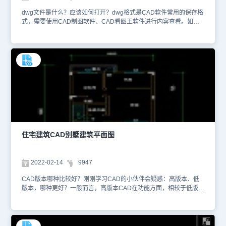
dwg文件是什么？应该如何打开？dwg格式是CAD软件常用的保存格
式，需要使用CAD制图软件、CAD看图王软件进行内容查看。如果
没有安装此类软件，也可以让设计师导出PDF、JPG等格式，使用常
见的办公软件打开。本文件是CAD居民建筑施工图资源中、使用
CAD软件绘制的别墅一层平面布置CAD图纸。这份详细的别墅设计
图，总共有几十张设计图，我们简单来介绍其中的三种。1、下图中
给大家介绍的是该别墅设计中的一层原始结构图，图纸中给出了别墅
的一个概况以及各个位置的标高等。2、接下来的这张图纸中给大家
展示的是该别墅的一层平面布置图，从图中我们可以看到有会客厅、
茶室、卫生间、储藏室、保姆房、厨房等等。3、下图给大家展示的
是该别墅的一层天棚布置图，不同的区域布置是不相同的，不单在图
纸中绘制了出来，也在图纸中进行了说明。除了dwg格式文件，CAD
还可以将设计图纸保存成dwf格式文件，便于设计数据传递，可以点
击浩辰CAD菜单栏的【插入】-【DWF参考底图】进行打开与查看。
住宅建筑CAD别墅建筑平面图
今天的CAD下载素材就先简单的给大家介绍到这里，对于CAD居民
建筑施工图在浩辰CAD看图王的CAD图纸共享库中还有很多，大家
可以直接使用浩辰CAD看图王网页版打开进行浏览查看。本图纸作为
2022-02-14
9947
学习资料参考，请勿用于商业用途。
CAD版本哪种比较好？刚刚学习CAD的小伙伴会疑惑：高版本、低
版本，哪种更好？一般而言，高版本CAD在功能方面，相较于低版
本，做了升级或者优化，但是内存占用也会更大一些。而且高版本
CAD能够自由打开低版本文件，低版本CAD却不一定能够打开高版
本文件。因此，用户可以根据自己的计算机内存、运行情况以及操作
习惯，选择更合适的软件版本。本文件是CAD别墅建筑平面图资源