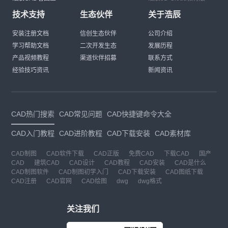
技术支持
生态伙伴
关于浩辰
安装注册文档
信创生态伙伴
公司介绍
学习帮助文档
二次开发生态
发展历程
产品视频教程
渠道伙伴招募
联系方式
经验技巧资讯
新闻资讯
CAD热门搜索
CAD常见问题
CAD快捷键命令大全
CAD入门教程
CAD进阶教程
CAD下载安装
CAD素材库
CAD制图
CAD软件下载
CAD正版
免费CAD
下载CAD
国产
CAD
建筑CAD
CAD设计
CAD教程
CAD安装
CAD是什么
CAD制图软件
CAD制图初学入门
CAD下载安装
CAD图纸下载
CAD注册
CAD官网
CAD绘图
dwg
dwg格式
关注我们