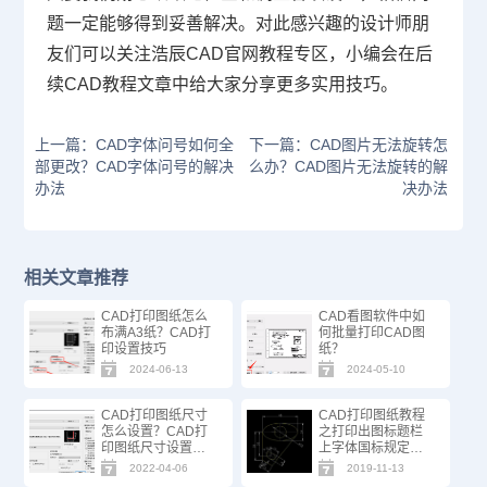
题一定能够得到妥善解决。对此感兴趣的设计师朋
友们可以关注浩辰
CAD官网
教程专区，小编会在后
续CAD教程文章中给大家分享更多实用技巧。
上一篇：CAD字体问号如何全
下一篇：CAD图片无法旋转怎
部更改？CAD字体问号的解决
么办？CAD图片无法旋转的解
办法
决办法
相关文章推荐
CAD打印图纸怎么
CAD看图软件中如
布满A3纸？CAD打
何批量打印CAD图
印设置技巧
纸？
2024-06-13
2024-05-10
CAD打印图纸尺寸
CAD打印图纸教程
怎么设置？CAD打
之打印出图标题栏
印图纸尺寸设置步
上字体国标规定是
骤
哪种
2022-04-06
2019-11-13