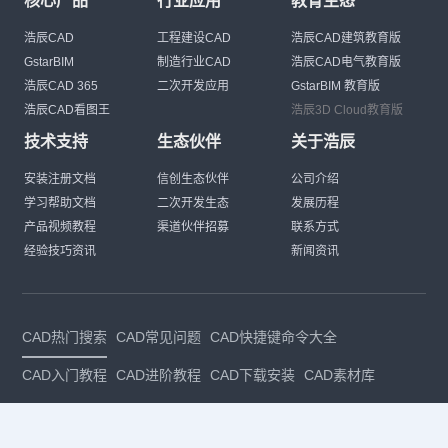
核心产品
行业应用
教育生态
浩辰CAD
工程建设CAD
浩辰CAD建筑教育版
GstarBIM
制造行业CAD
浩辰CAD电气教育版
浩辰CAD 365
二次开发应用
GstarBIM 教育版
浩辰CAD看图王
浩辰3D Cloud教育版
技术支持
生态伙伴
关于浩辰
安装注册文档
信创生态伙伴
公司介绍
学习帮助文档
二次开发生态
发展历程
产品视频教程
渠道伙伴招募
联系方式
经验技巧资讯
新闻资讯
CAD热门搜索
CAD常见问题
CAD快捷键命令大全
CAD入门教程
CAD进阶教程
CAD下载安装
CAD素材库
CAD制图
CAD软件下载
CAD正版
免费CAD
下载CAD
国产
CAD
建筑CAD
CAD设计
CAD教程
CAD安装
CAD是什么