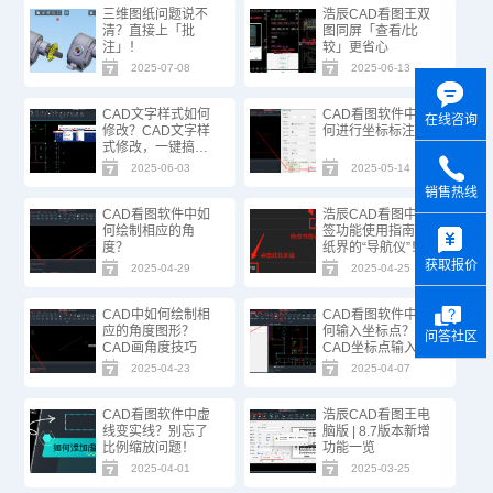
三维图纸问题说不
浩辰CAD看图王双
清？直接上「批
图同屏「查看/比
注」！
较」更省心
2025-07-08
2025-06-13
CAD文字样式如何
CAD看图软件中如
在线咨询
修改？CAD文字样
何进行坐标标注？
式修改，一键搞
定！
2025-06-03
2025-05-14
销售热线
CAD看图软件中如
浩辰CAD看图中书
y
何绘制相应的角
签功能使用指南 | 图
度？
纸界的“导航仪”！
获取报价
2025-04-29
2025-04-25
CAD中如何绘制相
CAD看图软件中如
应的角度图形？
何输入坐标点？
问答社区
CAD画角度技巧
CAD坐标点输入技
巧
2025-04-23
2025-04-07
CAD看图软件中虚
浩辰CAD看图王电
线变实线？别忘了
脑版 | 8.7版本新增
比例缩放问题！
功能一览
2025-04-01
2025-03-25