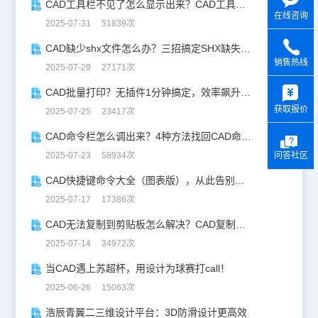
CAD工具栏不见了怎么显示出来？CAD工具栏恢复指南
在线咨询
2025-07-31 51839次
CAD缺少shx文件怎么办？三招搞定SHX缺失难题
销售热线
2025-07-29 27171次
y
CAD批量打印？无插件1分钟搞定，效率飙升90%！
获取报价
2025-07-25 23417次
CAD命令栏怎么调出来？4种方法找回CAD命令栏
问答社区
2025-07-23 58934次
CAD快捷键命令大全（图表版），从此告别低效绘图！
2025-07-17 17386次
CAD无法复制到剪贴板怎么解决？CAD复制失灵自救指南
2025-07-14 34972次
当CAD遇上苏超杯，用设计为球赛打call！
2025-06-26 15063次
浩辰青翼二三维设计平台：3D防滑设计更高效