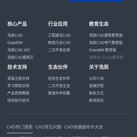
核心产品
行业应用
教育生态
浩辰CAD
工程建设CAD
浩辰CAD建筑教育版
GstarBIM
制造行业CAD
浩辰CAD电气教育版
浩辰CAD 365
二次开发应用
GstarBIM 教育版
浩辰CAD看图王
浩辰3D Cloud教育版
技术支持
生态伙伴
关于浩辰
安装注册文档
信创生态伙伴
公司介绍
学习帮助文档
二次开发生态
发展历程
产品视频教程
渠道伙伴招募
联系方式
经验技巧资讯
新闻资讯
CAD热门搜索
CAD常见问题
CAD快捷键命令大全