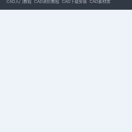
CAD入门教程
CAD进阶教程
CAD下载安装
CAD素材库
CAD制图
CAD软件下载
CAD正版
免费CAD
下载CAD
国产
CAD
建筑CAD
CAD设计
CAD教程
CAD安装
CAD是什么
CAD制图软件
CAD制图初学入门
CAD下载安装
CAD图纸下载
CAD注册
CAD官网
CAD绘图
dwg
dwg格式
关注我们
扫码关注公众号
每月领专属优惠
Copyright © 1992-
2026
苏州浩辰软件股份有限公司 版权所有
苏ICP备
12077906号-1
增值电信业务经营许可证：
苏B2-20210241
苏公网安备
32059002004222号
·
·
|
法律声明
隐私政策
数据安全与个人信息保护承诺
CAD
CAD软件
CAD下载