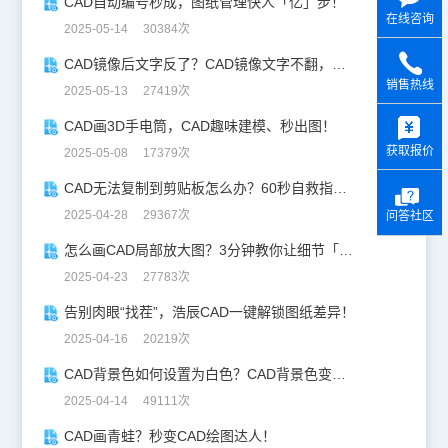
CAD自动编号秒成，图纸管理快人「亿」步！
在线咨询
2025-05-14 30384次
CAD镜像后文字反了？CAD镜像文字不翻，一键搞定！
销售热线
2025-05-13 27419次
y
CAD画3D手电筒，CAD趣味建模、秒出图！
获取报价
2025-05-08 17379次
CAD无法复制到剪贴板怎么办？60秒自救指南！
2025-04-28 29367次
问答社区
怎么画CAD局部放大图？3分钟教你让细节「说话」！
2025-04-23 27783次
告别肉眼“找茬”，浩辰CAD一键解锁图纸差异！
2025-04-16 20219次
CAD背景色如何设置为白色？CAD背景色变白实操指南
2025-04-14 49111次
CAD画青蛙？秒变CAD绘图达人！