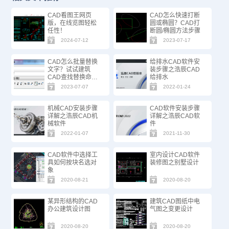
CAD看图王网页
CAD怎么快速打断
版，在线览图轻松
圆或椭圆？CAD打
任性！
断圆/椭圆方法步骤
2024-07-12
2023-07-17
CAD怎么批量替换
给排水CAD软件安
文字？试试建筑
装步骤之浩辰CAD
CAD查找替换命
给排水
令！
2023-07-07
2022-01-24
机械CAD安装步骤
CAD软件安装步骤
详解之浩辰CAD机
详解之浩辰CAD软
械软件
件
2022-01-07
2021-11-30
CAD软件中选择工
室内设计CAD软件
具如何按块名选对
装修图之别墅设计
象
2020-08-21
2020-08-20
某异形结构的CAD
建筑CAD图纸中电
办公建筑设计图
气图之变更设计
2020-08-20
2020-08-20