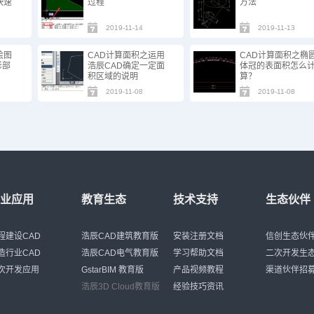
快速
过程
方法
2019-11-14
2019-11-13
绘图
CAD计算面积之运用
CAD计算面积之椭
影部
浩辰CAD确定一定面
体冠的表面积怎么
积区域的说明
算？
2019-11-08
2019-11-08
行业应用
教育生态
技术支持
生态伙伴
程建设CAD
浩辰CAD建筑教育版
安装注册文档
信创生态伙
造行业CAD
浩辰CAD电气教育版
学习帮助文档
二次开发生
次开发应用
GstarBIM 教育版
产品视频教程
渠道伙伴招
浩辰3D Cloud教育版
经验技巧资讯