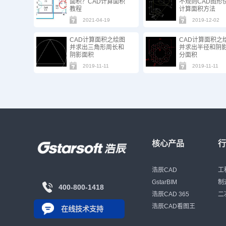
面积？CAD计算面积
不规则CAD图形
教程
计算面积方法
2021-04-19
2019-12-02
CAD计算面积之绘图
CAD计算面积之
并求出三角形周长和
并求出半径和阴
阴影面积
分面积
2019-11-11
2019-11-11
核心产品
浩辰CAD
工
GstarBIM
制
400-800-1418
浩辰CAD 365
二
浩辰CAD看图王
在线技术支持