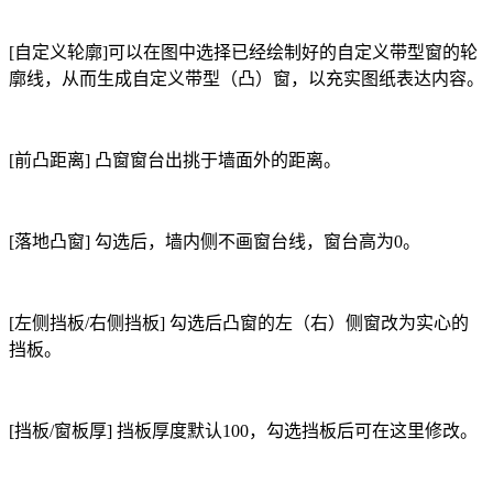
[
自定义轮廓
]
可以在图中选择已经绘制好的自定义带型窗的轮
廓线，从而生成自定义带型（凸）窗，以充实图纸表达内容。
[
前凸距离
]
凸窗窗台出挑于墙面外的距离。
[
落地凸窗
]
勾选后，墙内侧不画窗台线，窗台高为
0
。
[
左侧挡板
/
右侧挡板
]
勾选后凸窗的左（右）侧窗改为实心的
挡板。
[
挡板
/
窗板厚
]
挡板厚度默认
100
，勾选挡板后可在这里修改。