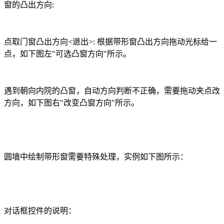
窗的凸出方向
:
点取门窗凸出方向
<
退出
>:
根据带形窗凸出方向拖动光标给一
点，如下图左
"
可选凸窗方向
"
所示。
遇到朝向内院的凸窗，自动方向判断不正确，需要拖动夹点改
方向，如下图右
"
改变凸窗方向
"
所示。
圆墙中绘制带形窗需要特殊处理，实例如下图所示：
对话框控件的说明：