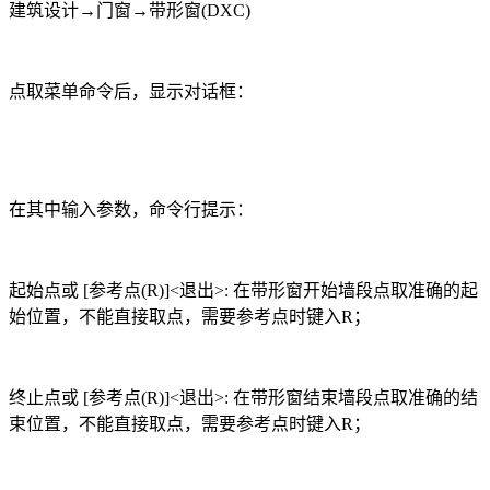
建筑设计→门窗→带形窗
(DXC)
点取菜单命令后，显示对话框：
在其中输入参数，命令行提示：
起始点或
[
参考点
(R)]<
退出
>:
在带形窗开始墙段点取准确的起
始位置，不能直接取点，需要参考点时键入
R
；
终止点或
[
参考点
(R)]<
退出
>:
在带形窗结束墙段点取准确的结
束位置，不能直接取点，需要参考点时键入
R
；