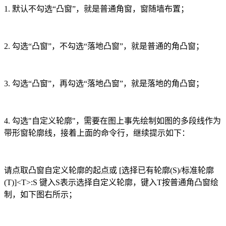
1.
默认不勾选
“
凸窗
”
，就是普通角窗，窗随墙布置；
2.
勾选
“
凸窗
”
，不勾选
“
落地凸窗
”
，就是普通的角凸窗；
3.
勾选
“
凸窗
”
，再勾选
“
落地凸窗
”
，就是落地的角凸窗；
4.
勾选
"
自定义轮廓
"
，需要在图上事先绘制如图的多段线作为
带形窗轮廓线，接着上面的命令行，继续提示如下：
请点取凸窗自定义轮廓的起点或
[
选择已有轮廓
(S)/
标准轮廓
(T)]<T>:S
键入
S
表示选择自定义轮廓，键入
T
按普通角凸窗绘
制，如下图右所示；