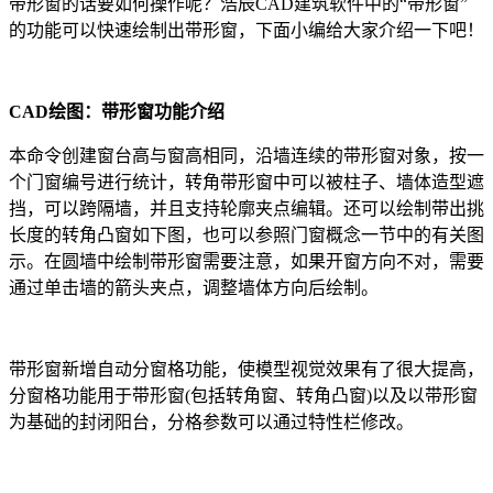
带形窗的话要如何操作呢？浩辰CAD建筑软件中的“带形窗”
的功能可以快速绘制出带形窗，下面小编给大家介绍一下吧！
CAD绘图
：带形窗功能介绍
本命令创建窗台高与窗高相同，沿墙连续的带形窗对象，按一
个门窗编号进行统计，转角带形窗中可以被柱子、墙体造型遮
挡，可以跨隔墙，并且支持轮廓夹点编辑。还可以绘制带出挑
长度的转角凸窗如下图，也可以参照门窗概念一节中的有关图
示。在圆墙中绘制带形窗需要注意，如果开窗方向不对，需要
通过单击墙的箭头夹点，调整墙体方向后绘制。
带形窗新增自动分窗格功能，使模型视觉效果有了很大提高，
分窗格功能用于带形窗
(
包括转角窗、转角凸窗
)
以及以带形窗
为基础的封闭阳台，分格参数可以通过特性栏修改。