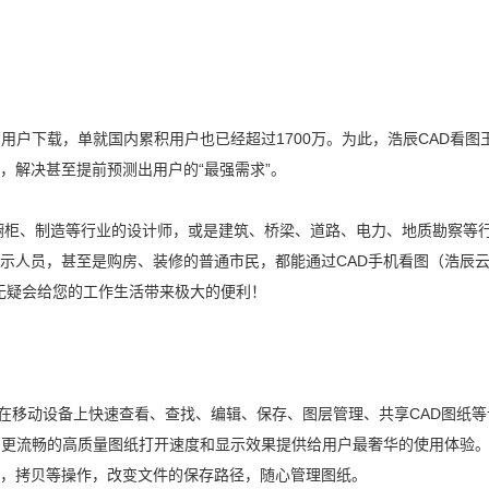
的用户下载，单就国内累积用户也已经超过1700万。为此，浩辰
CAD看图
，解决甚至提前预测出用户的“最强需求”。
橱柜、制造等行业的设计师，或是建筑、桥梁、道路、电力、地质勘察等
示人员，甚至是购房、装修的普通市民，都能通过CAD手机看图（浩辰
无疑会给您的工作生活带来极大的便利！
供在移动设备上快速查看、查找、编辑、保存、图层管理、共享
CAD图纸
等
，更流畅的高质量图纸打开速度和显示效果提供给用户最奢华的使用体验
动，拷贝等操作，改变文件的保存路径，随心管理图纸。