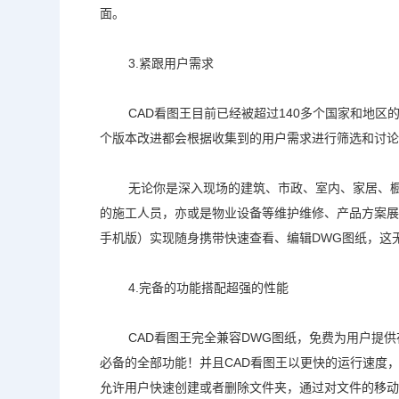
面。
3.紧跟用户需求
CAD看图王
目前已经被超过140多个国家和地区
个版本改进都会根据收集到的用户需求进行筛选和讨论
无论你是深入现场的建筑、市政、室内、家居、
的施工人员，亦或是物业设备等维护维修、产品方案展
手机版）实现随身携带快速查看、编辑
DWG
图纸，这
4.完备的功能搭配超强的性能
CAD看图王
完全兼容DWG图纸，免费为用户提
必备的全部功能！并且
CAD看图王
以更快的运行速度
允许用户快速创建或者删除文件夹，通过对文件的移