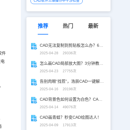
CAD软件三维操作中干涉检查
推荐
热门
最新
CAD无法复制到剪贴板怎么办？60秒自救指南！
软件
2025-04-28 29336次
板电
怎么画CAD局部放大图？3分钟教你让细节「说话」！
2025-04-23 27755次
告别肉眼“找茬”，浩辰CAD一键解锁图纸差异！
。
2025-04-16 20198次
CAD背景色如何设置为白色？CAD背景色变白实操指南
2025-04-14 49076次
CAD画青蛙？秒变CAD绘图达人！
先
2025-04-09 17913次
局