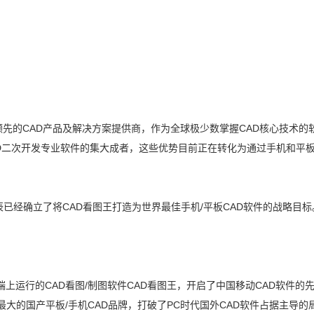
先的CAD产品及解决方案提供商，作为全球极少数掌握CAD核心技术的
D二次开发
专业软件的集大成者，这些优势目前正在转化为通过手机和平
辰已经确立了将
CAD看图王
打造为世界最佳手机/平板CAD软件的战略目标
端上运行的CAD看图/制图软件
CAD看图王
，开启了中国移动CAD软件的
大的国产平板/手机CAD品牌，打破了PC时代国外CAD软件占据主导的