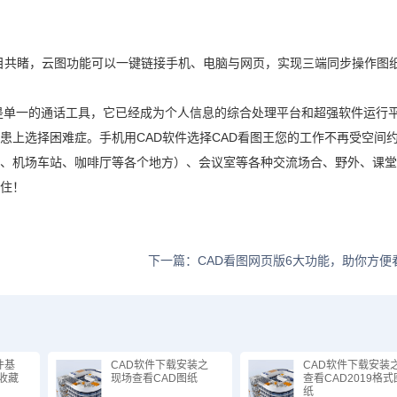
目共睹，云图功能可以一键链接手机、电脑与网页，实现三端同步操作图
是单一的通话工具，它已经成为个人信息的综合处理平台和超强软件运行
纷患上选择困难症。
手机用CAD软件选择CAD看图王您的工作不再受空间
上、机场车站、咖啡厅等各个地方）、会议室等各种交流场合、野外、课
不住！
下一篇：CAD看图网页版6大功能，助你方便
件基
CAD软件下载安装之
CAD软件下载安装
收藏
现场查看CAD图纸
查看CAD2019格式
纸