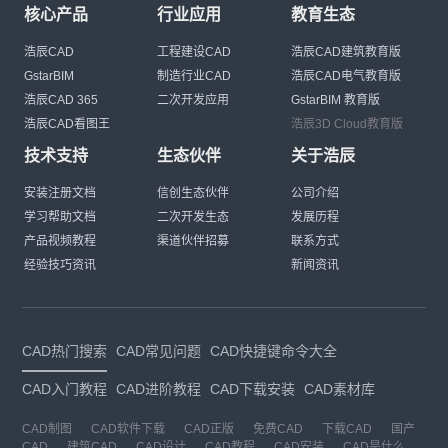
核心产品
行业应用
教育生态
浩辰CAD
工程建设CAD
浩辰CAD建筑教育版
GstarBIM
制造行业CAD
浩辰CAD电气教育版
浩辰CAD 365
二次开发应用
GstarBIM 教育版
浩辰CAD看图王
浩辰3D Cloud教育版
技术支持
生态伙伴
关于浩辰
安装注册文档
信创生态伙伴
公司介绍
学习帮助文档
二次开发生态
发展历程
产品视频教程
渠道伙伴招募
联系方式
经验技巧资讯
新闻资讯
CAD热门搜索
CAD常见问题
CAD快捷键命令大全
CAD入门教程
CAD进阶教程
CAD下载安装
CAD素材库
CAD制图
CAD软件下载
CAD正版
免费CAD
下载CAD
国产
CAD
建筑CAD
CAD设计
CAD教程
CAD安装
CAD是什么