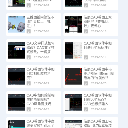
方法技巧！
2025-09-01
2025-08-07
三维图纸问题说不
浩辰CAD看图王双
清？直接上「批
图同屏「查看/比
注」！
较」更省心
2025-07-08
2025-06-13
CAD文字样式如何
CAD看图软件中如
修改？CAD文字样
何进行坐标标注？
式修改，一键搞
定！
2025-06-03
2025-05-14
CAD看图软件中如
浩辰CAD看图中书
何绘制相应的角
签功能使用指南 | 图
度？
纸界的“导航仪”！
2025-04-29
2025-04-25
CAD中如何绘制相
CAD看图软件中如
应的角度图形？
何输入坐标点？
CAD画角度技巧
CAD坐标点输入技
巧
2025-04-23
2025-04-07
CAD看图软件中虚
浩辰CAD看图王电
线变实线？别忘了
脑版 | 8.7版本新增