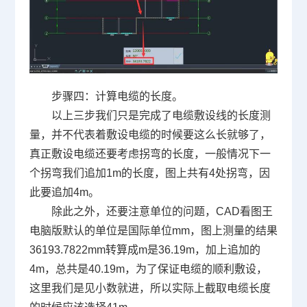
步骤四：计算电缆的长度。
以上三步我们只是完成了电缆敷设线的长度测
量，并不代表着敷设电缆的时候要这么长就够了，
真正敷设电缆还要考虑拐弯的长度，一般情况下一
个拐弯我们追加
1m
的长度，图上共有
4
处拐弯，因
此要追加
4m
。
除此之外，还要注意单位的问题，
CAD
看图王
电脑版默认的单位是国际单位
mm
，图上测量的结果
36193.7822mm
转算成
m
是
36.19m
，加上追加的
4m
，总共是
40.19m
，为了保证电缆的顺利敷设，
这里我们是见小数就进，所以实际上截取电缆长度