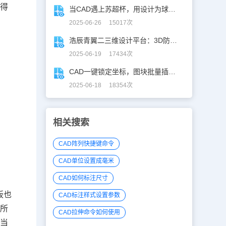
使得
当CAD遇上苏超杯，用设计为球赛打call！
2025-06-26 15017次
浩辰青翼二三维设计平台：3D防滑设计更高效
2025-06-19 17434次
CAD一键锁定坐标，图块批量插入快人N步！
2025-06-18 18354次
相关搜索
CAD阵列快捷键命令
CAD单位设置成毫米
CAD如何标注尺寸
板也
CAD标注样式设置参数
择所
CAD拉伸命令如何使用
将当