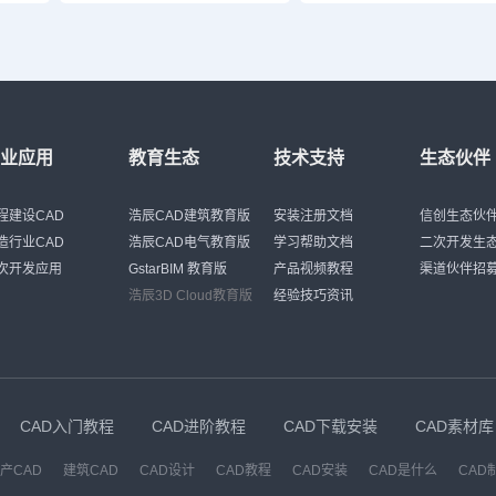
行业应用
教育生态
技术支持
生态伙伴
程建设CAD
浩辰CAD建筑教育版
安装注册文档
信创生态伙
造行业CAD
浩辰CAD电气教育版
学习帮助文档
二次开发生
次开发应用
GstarBIM 教育版
产品视频教程
渠道伙伴招
浩辰3D Cloud教育版
经验技巧资讯
CAD入门教程
CAD进阶教程
CAD下载安装
CAD素材库
产CAD
建筑CAD
CAD设计
CAD教程
CAD安装
CAD是什么
CAD