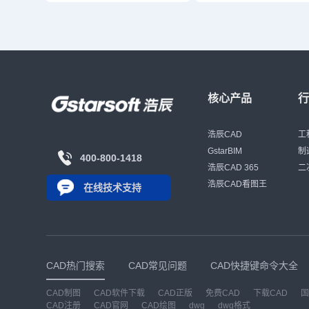
核心产品
浩辰CAD
工
GstarBIM
制
400-800-1418
浩辰CAD 365
二
浩辰CAD看图王
在线技术支持
CAD热门搜索
CAD常见问题
CAD快捷键命令大全
CAD制图
CAD软件下载
CAD正版
免费CAD
下载CAD
国
CAD注册
CAD官网
CAD绘图
dwg
dwg格式