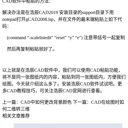
CAD软件
中粘贴的方法：
解决办法是在浩辰
CAD2019
安装目录的
support
目录下用
notepad
打开
gCAD2008.lsp
，并在文件的最末端粘贴上如下代
码：
(command “
-scalelistedit
” “
reset
” “
y
” “
e
”
)
注意带括号一起复制
然后再复制粘贴就好了。
以上就是在浩辰
CAD
软件中，我们可以使用
CAD
粘贴功能，
将不是同一张图纸内的内容，粘贴到同一张图纸内，方便我们
绘图。今天就介绍这么多了。安装浩辰
CAD
软件试试吧。更
多
CAD
教程技巧，可关注浩辰
CAD
官网进行查看。
上一篇：CAD中如何更改背景颜色
下一篇：CAD在绘图时如
何二维转三维
相关文章推荐