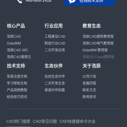
400-800-1418
在线技术支持
核心产品
行业应用
教育生态
浩辰CAD
工程建设CAD
浩辰CAD建筑教育版
GstarBIM
制造行业CAD
浩辰CAD电气教育版
浩辰CAD 365
二次开发应用
GstarBIM 教育版
浩辰CAD看图王
浩辰3D Cloud教育版
技术支持
生态伙伴
关于浩辰
安装注册文档
信创生态伙伴
公司介绍
学习帮助文档
二次开发生态
发展历程
产品视频教程
渠道伙伴招募
联系方式
经验技巧资讯
新闻资讯
CAD热门搜索
CAD常见问题
CAD快捷键命令大全