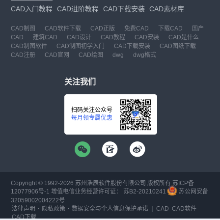
CAD入门教程
CAD进阶教程
CAD下载安装
CAD素材库
CAD制图
CAD软件下载
CAD正版
免费CAD
下载CAD
国产
CAD
建筑CAD
CAD设计
CAD教程
CAD安装
CAD是什么
CAD制图软件
CAD制图初学入门
CAD下载安装
CAD图纸下载
CAD注册
CAD官网
CAD绘图
dwg
dwg格式
关注我们
扫码关注公众号
每月领专属优惠
Copyright © 1992-
2026
苏州浩辰软件股份有限公司 版权所有
苏ICP备
12077906号-1
增值电信业务经营许可证：
苏B2-20210241
苏公网安备
32059002004222号
·
·
|
法律声明
隐私政策
数据安全与个人信息保护承诺
CAD
CAD软件
CAD下载