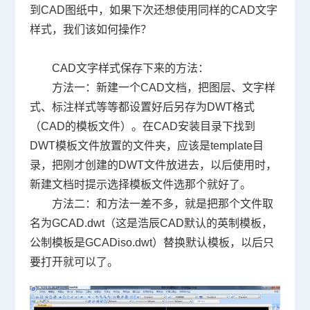
到
CAD
图纸中，如果下次还想使用同样的
CAD
文字
样式，我们该如何操作？
CAD
文字样式保存下来的方法：
方法一：新建一个
CAD
文档，把图层、文字样
式、标注样式等等都设置好后另存为
DWT
格式
（
CAD
的模板文件）。在
CAD
安装目录下找到
DWT
模板文件放置的文件夹，应该是
template
目
录，把刚才创建的
DWT
文件放进去，以后使用时，
新建文档时提示选择模板文件选那个就好了。
方法二：和方法一差不多，就是把那个文件取
名为
GCAD.dwt
（这是浩辰
CAD
默认的英制模板，
公制模板是
GCADiso.dwt
）替换默认模板，以后只
要打开就可以了。