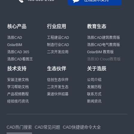
核心产品
行业应用
教育生态
浩辰CAD
工程建设CAD
浩辰CAD建筑教育版
GstarBIM
制造行业CAD
浩辰CAD电气教育版
浩辰CAD 365
二次开发应用
GstarBIM 教育版
浩辰CAD看图王
浩辰3D Cloud教育版
技术支持
生态伙伴
关于浩辰
安装注册文档
信创生态伙伴
公司介绍
学习帮助文档
二次开发生态
发展历程
产品视频教程
渠道伙伴招募
联系方式
经验技巧资讯
新闻资讯
CAD热门搜索
CAD常见问题
CAD快捷键命令大全