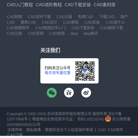
CAD入门教程
CAD进阶教程
CAD下载安装
CAD素材库
CAD制图
CAD软件下载
CAD正版
免费CAD
下载CAD
国产
CAD
建筑CAD
CAD设计
CAD教程
CAD安装
CAD是什么
CAD制图软件
CAD制图初学入门
CAD下载安装
CAD图纸下载
CAD注册
CAD官网
CAD绘图
dwg
dwg格式
关注我们
扫码关注公众号
每月领专属优惠
Copyright © 1992-
2026
苏州浩辰软件股份有限公司 版权所有
苏ICP备
12077906号-1
增值电信业务经营许可证：
苏B2-20210241
苏公网安备
32059002004222号
·
·
|
法律声明
隐私政策
数据安全与个人信息保护承诺
CAD
CAD软件
CAD下载