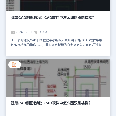
据以上对话框对应的实例如下图所示，常常楼板开洞范围较小，拖
动"楼板线位置"夹点，可改变楼板线位置隐藏被楼板遮挡的部分梯
段，图右为拖动后的结果。以上就是正版CAD制图软件——浩辰
CAD建筑软件中绘制不等跑楼梯的相关操作技巧，各位CAD制图初
建筑CAD制图教程：CAD软件中怎么编辑双跑楼梯？
学入门者在日后绘制建筑CAD图纸的过程中，如果需要绘制不等跑楼
梯的话可以参考本篇建筑CAD制图教程来尝试操作看看哦~
2020-12-11
6993
上一节的建筑CAD制图教程中小编给大家介绍了国产CAD软件中绘
制双跑楼梯的操作技巧，因为双跑楼梯为自定义对象，可以通过拖动
夹点进行编辑。接下来就让小编来给大家介绍一下在国产CAD软件
——浩辰CAD建筑软件中通过梯段夹点来编辑双跑楼梯的相关建筑
CAD制图教程吧！建筑CAD制图教程：梯段夹点功能说明【移动楼
梯】该夹点用于改变楼梯位置，夹点位于楼梯休息平台两个角点。
【改平台宽】该夹点用于改变休息平台的宽度，夹点改在平台与楼梯
之间，调整后梯段自动调整；。【改井道宽】拖动该夹点改变井道
宽，同时改变梯段宽，但不改变楼梯间宽度；【改楼梯间宽度】拖动
该夹点改变楼梯间的宽度，同时改变梯段宽度，保持井道宽不变；
【改一跑梯段位置】该夹点经调整位于一跑末端中点，纵向拖动夹点
可改变一跑梯段位置；【改二跑梯段位置】该夹点经调整位于二跑起
端中点，纵向拖动夹点可改变二跑梯段位置；【改扶手伸出距离】两
夹点各自位于扶手两端，分别拖动改变平台和楼板处的扶手伸出距
建筑CAD制图教程：CAD软件中怎么画双跑楼梯？
离；【移动剖切位置】该夹点用于改变楼梯剖切位置，可沿楼梯拖动
改变位置；【移动剖切角度】两夹点用于改变楼梯剖切位置，可拖动
改变角度；【上楼方向】箭头夹点用于左右切换楼梯的上楼梯段；