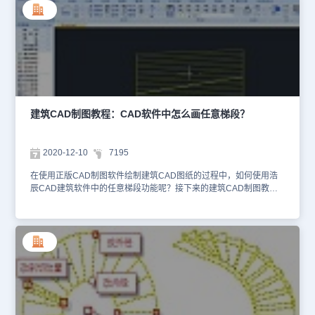
于梯段宽度，在选弧形休息平台时应修改宽度值，最小值不能为零。
个休息平台、一个或两个扶手和一组或两组栏杆构成的自定义对象，
【踏步取齐】除了两跑步数不等时可直接在“齐平台”、“居中”、“齐楼
具有二维视图和三维视图。双跑楼梯可分解(EXPLODE)为基本构件
板”中选择两梯段相对位置外，也可以通过拖动夹点任意调整两梯段
即直线梯段、平板和扶手栏杆等，楼梯方向线属于楼梯对象的一部
之间的位置，此时踏步取齐为“自由”。【层类型】在平面图中按楼层
分，方便随着剖切位置改变自动更新位置和形式，扶手的伸出长度、
分为三种类型绘制：1、首层只给出一跑的下剖断；2、中间层的一跑
扶手在平台是否连接、梯段之间位置可任意调整、特性栏中可以修改
是双剖断；3、顶层的一跑无剖断。【扶手高宽】值分别为900高，
楼梯方向线的文字，还提供了顶层楼板遮挡梯段的新功能。双跑楼梯
60X100的扶手断面尺寸。【扶手距边】:100图上一般取0，在1:50详
对象内包括常见的构件组合形式变化，如是否设置两侧扶手、中间扶
图上应标以实际值。【转角扶手伸出】在休息平台扶手转角处的伸出
手在平台是否连接、设置扶手伸出长度、有无梯段边梁(尺寸需要在
长度，默认60，为0或者负值时扶手不伸出。【层间扶手伸出】在楼
特性栏中调整),休息平台是半圆形或矩形等，尽量满足建筑的个性化
建筑CAD制图教程：CAD软件中怎么画任意梯段？
层间扶手起末端和转角处的伸出长度，默认60，为0或者负值时扶手
要求，楼梯剖切线的倾斜方向按用户习惯作了修改，镜像后依然保持
不伸出。【扶手连接】勾选此项，扶手过休息平台和楼层时连接，否
该规则。 以上建筑CAD制图教程就是小编给大家整理的国产CAD制
则扶手在该处断开。【有外侧扶手】侧添加扶手，但不会生成外侧栏
图软件——浩辰CAD建筑软件中双跑楼梯的相关介绍，相信大家看完
2020-12-10
7195
杆，在室外楼梯时需要选择以下项添加。【有外侧栏杆】绘制扶手也
本篇教程对双跑楼梯也有了大概的了解，下节建筑CAD制图教程将给
可选择是否勾选绘制外侧栏杆，边界为墙时常不用绘制栏杆。【有内
大家介绍浩辰CAD建筑软件中绘制双跑楼梯的操作技巧，感兴趣的小
在使用正版CAD制图软件绘制建筑CAD图纸的过程中，如何使用浩
侧栏杆】创建内侧扶手，勾选此复选框自动生成默认的矩形截面竖栏
伙伴可以关注浩辰CAD官网教程专区哦~
辰CAD建筑软件中的任意梯段功能呢？接下来的建筑CAD制图教程
杆。【标注上楼方向】勾选此项，在楼梯对象中，按当前坐标系方向
就让小编来给大家介绍一下正版CAD制图软件——浩辰CAD建筑软
创建标注上楼下楼方向的箭头和“上”、“下”文字。【剖切步数】楼梯
件中任意梯段功能的使用技巧吧！建筑CAD制图教程：任意梯段 浩
时按步数设置剖切线中心所在位置，作为坡道时按相对标高设置剖切
辰CAD建筑软软件中任意梯段命令以用户预先绘制的直线或弧线作为
线中心所在位置。【作为坡道】此复选框，楼梯段按坡道生成，对话
梯段两侧边界，在对话框中输入踏步参数，创建形状多变的梯段，除
框中会显示出如下“单坡长度”的编辑框输入长度。建筑CAD软件中绘
了两个边线为直线或弧线外，其余参数与直线梯段相同。首先打开浩
制双跑楼梯的注意事项：1.勾选“作为坡道”前要求楼梯的两跑步数相
辰CAD建筑软件，然后找到并以点击建筑设计→楼梯其他→任意梯段
等，否则坡长不能准确定义；2.坡道的防滑条的间距用步数来设置，
(RYTD)。如下图所示： 点取菜单命令后，命令行提示：请点取梯段
要在勾选“作为坡道”前要设好。在确定楼梯参数和类型后，首先根据
左侧边线(LINE/ARC): 点取一根LINE线请点取梯段右侧边线
楼梯所在的开间选择墙体(门窗)，自动算出楼梯间的宽度、梯段宽
(LINE/ARC): 点取另一根LINE线点取后屏幕弹出如图所示的任意梯段
度，提供预览插入楼梯，命令行提示：请选择楼梯平台一侧的墙或门