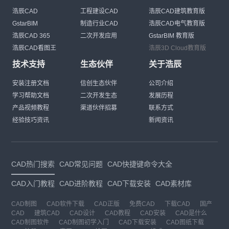
浩辰CAD
工程建设CAD
浩辰CAD建筑教育版
GstarBIM
制造行业CAD
浩辰CAD电气教育版
浩辰CAD 365
二次开发应用
GstarBIM 教育版
浩辰CAD看图王
浩辰3D Cloud教育版
技术支持
生态伙伴
关于浩辰
安装注册文档
信创生态伙伴
公司介绍
学习帮助文档
二次开发生态
发展历程
产品视频教程
渠道伙伴招募
联系方式
经验技巧资讯
新闻资讯
CAD热门搜索
CAD常见问题
CAD快捷键命令大全
CAD入门教程
CAD进阶教程
CAD下载安装
CAD素材库
CAD制图
CAD软件下载
CAD正版
免费CAD
下载CAD
国产
CAD
建筑CAD
CAD设计
CAD教程
CAD安装
CAD是什么
CAD制图软件
CAD制图初学入门
CAD下载安装
CAD图纸下载