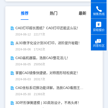
CAD制图软件——浩辰CAD建筑软件中直线梯段的详细操作说明和
功能介绍，是不是很简单呢？感兴趣的小伙伴赶紧到浩辰CAD官网下
载中心免费安装试用正版浩辰CAD建筑软件来和小编一起来学习建筑
推荐
热门
最新
销售热线
CAD制图吧！
y
CAD打印超长图纸？CAD打印还能这么玩！
获取报价
2024-06-12 22177次
从3D数字化设计到3D打印，进阶提升秘籍！
问答社区
2024-06-06 17242次
CAD画机器猫，浩辰CAD整花活儿！
2024-06-05 25050次
掌握CAD镜像快捷键，对称图形轻松搞定！
2024-06-03 20317次
CAD坐标系切换功能详解，浩辰CAD看图王让设计更自由！
2024-05-30 21393次
3D环形弹簧建模 | 3D高效设计，不再头疼！