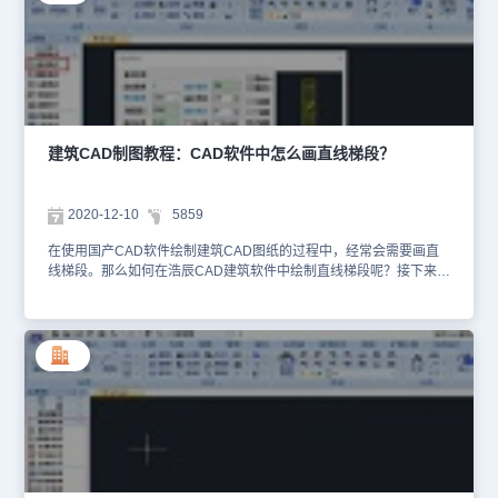
意的位置，作为坡道时，防滑条的稀密是靠楼梯踏步表示，事先要选
好踏步数量。另 坡道的长度可由梯段长度直接给出，但会被踏步数
与踏步宽少量调整。还有需要注意： 剖切线在【设置帮助】命令的
“选项配置”菜单，“高级选项”标签下有“是否单剖断”可选。以上就是国
产CAD制图软件——浩辰CAD建筑软件中直线梯段绘图实例教程，
又需要的小伙伴可以参考这两篇建筑CAD制图软件教程来绘制直线梯
段哦~
建筑CAD制图教程：CAD软件中怎么画直线梯段？
2020-12-10
5859
在使用国产CAD软件绘制建筑CAD图纸的过程中，经常会需要画直
线梯段。那么如何在浩辰CAD建筑软件中绘制直线梯段呢？接下来的
建筑CAD制图教程就让小编来给大家介绍一下国产CAD制图软件
——浩辰CAD建筑软件中绘制直线梯段的相关操作技巧吧！ 建筑
CAD制图教程：绘制直线梯段浩辰CAD建筑软件中可以单独使用或
用于组合复杂楼梯与坡道，以【添加扶手】命令可以为梯段添加扶
手，对象编辑显示上下剖断后重生成(Regen)，添加的扶手能随之切
断。首先打开浩辰CAD建筑软件，然后找到并以此点击建筑设计→楼
梯其他→直线梯段(ZXTD)。如下图所示：点取菜单命令后，显示默
认折叠的对话框如上截图。具体控件和功能CAD制图软件见下面表格
详细列出，可以看起来更直观。建筑CAD软件中直线梯段控件说明：
梯段宽<：梯段宽度，该项为按钮项，可在图中点取两点获得梯段
宽。起始高度：相对于本楼层地面起算的楼梯起始高度，梯段高以此