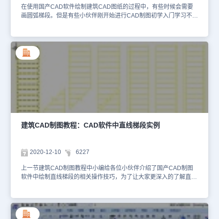
在使用国产CAD软件绘制建筑CAD图纸的过程中，有些时候会需要
画圆弧梯段。但是有些小伙伴刚开始进行CAD制图初学入门学习不知
道在浩辰CAD建筑软件中该如何绘制直线梯段？下面就让小编来给大
家介绍一下国产CAD软件——浩辰CAD建筑软件中绘制圆弧梯段的
相关建筑CAD制图教程吧！建筑CAD制图教程：圆弧梯段浩辰CAD
建筑软件中圆弧梯段命令创建单段弧线型梯段，适合单独的圆弧楼
梯，也可与直线梯段组合创建复杂楼梯和坡道，如大堂的螺旋楼梯与
入口的坡道。首先打开浩辰CAD建筑软件，然后找到并依次点击建筑
设计→楼梯其他→圆弧梯段(YHTD)，点取菜单命令后，对话框显
示：在对话框中输入楼梯的参数，可根据右侧的动态显示窗口，确定
楼梯参数是否符合要求。对话框中的选项与【直线梯段】类似，可以
参照上一节的描述。在无模式对话框中输入参数后，拖动光标到绘图
区，命令行提示：点取梯段的插入位置和转角插入圆弧梯段。以上建
筑CAD制图教程就是小编给大家整理的国产CAD软件——浩辰CAD
建筑CAD制图教程：CAD软件中直线梯段实例
建筑软件中绘制圆弧梯段的具体操作步骤，是不是很简单呢？感兴趣
的小伙伴赶紧到浩辰CAD官网下载中心免费安装试用正版浩辰CAD
建筑软件来和小编一起来学习建筑CAD制图吧！
2020-12-10
6227
上一节建筑CAD制图教程中小编给各位小伙伴介绍了国产CAD制图
软件中绘制直线梯段的相关操作技巧，为了让大家更深入的了解直线
梯段的绘制，接下来就让小编来给大家分享一些国产CAD制图软件
——浩辰CAD建筑软件中直线梯段绘图实例吧！建筑CAD制图教
程：直线梯段绘图实例直线梯段的绘图实例如下：根据结构上梁位置
和不同楼层需要上、下剖段位置得到下面7种绘制结果。 还有需要注