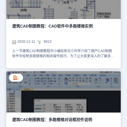
度。 【踏步取齐】当一跑步数与二跑步数不等时，两梯段的长度不
自动剪裁；上下行方向标识符号可以随对象自动绘制，表示方向的文
一样，因此有两梯段的对齐要求，由设计人选择三种取齐方式之一。
字默认为“上”与“下”，双击可进入在位编辑修改，也可以在特性栏修
【扶手高度/宽度】默认值分别为从第一步台阶起算900高，断面
改；剖切线位置可以预先按踏步数定义或者特性栏修改。以上建筑
60X100的扶手尺寸。【扶手距边】扶手边缘距梯段边的数值，在
CAD制图教程就是小编给大家整理的国产CAD制图软件——浩辰
1:100图上一般取0，在1:50详图上应标以实际值。【层间伸出距离】
CAD建筑软件中绘制其他楼梯的相关介绍，感兴趣的小伙伴可以访问
建筑CAD制图教程：CAD软件中多跑楼梯实例
楼梯底端和顶端即层间处的扶手伸出距离。【转角伸出距离】中间休
浩辰CAD官网下载专区免费安装试用正版浩辰CAD建筑软件来和小
息平台楼梯转角处的扶手伸出距离。【有外侧扶手】楼梯内侧默认总
编一起学习哦~
是绘制扶手，外侧按照要求而定，勾选后绘制外侧扶手。【有外侧栏
2020-12-11
8022
杆】外侧绘制扶手也可选择是否勾选绘制外侧栏杆，边界为墙时常不
用绘制栏杆。【有内侧栏杆】如果需要绘制自定义栏杆或者栏板时可
上一节建筑CAD制图教程中小编给各位小伙伴介绍了国产CAD制图
去除勾选，不绘制默认栏杆。【标注上楼方向】可选择是否标注上楼
软件中绘制多跑楼梯的相关操作技巧，为了让大家更深入的了解多跑
方向箭头线。【剖切步数】可选择楼梯的剖切位置，以剖切线所在踏
楼梯的绘制，接下来就让小编来给大家分享一些国产CAD制图软件
步数定义。【需要3D/2D】用来控制绘制二维视图和三维视图，某些
——浩辰CAD建筑软件中多跑楼梯的工程实例吧！建筑CAD制图教
情况只需要二维视图，某些情况则只需要三维。单击“确定”按钮，命
程：多跑楼梯工程实例首先打开浩辰CAD建筑软件绘制一个多跑楼
令行提示：点取位置或(转90度(A)/左右翻(S)/上下翻(D)/对齐(F)/改转
梯，然后选按“基线在右”设置后的绘图过程如下图所示：多跑楼梯由
角(R)/改基点(T)]<退出>:点取梯段的插入位置和转角插入楼梯，如果
给定的基线来生成，基线就是多跑楼梯左侧或右侧的边界线。基线可
希望设定方向，请在插入时键入选项，对楼梯进行各向翻转和旋转。
以事先绘制好，也可以交互确定，但不要求基线与实际边界完全等
这样根据对话框和命令行提示可以完成交叉楼梯绘制设计，另外浩辰
长，按照基线交互点取顶点，当步数足够时结束绘制，基线的顶点数
CAD建筑的楼梯为自定义的构件对象，因此具有夹点编辑的特征，可
目为偶数，即梯段数目的两倍。多跑楼梯的休息平台是自动确定的，
以通过拖动夹点改变楼梯的特征，也可以双击楼梯对象，用对象编辑
休息平台的宽度与梯段宽度相同，休息平台的形状由相交的基线决
重新设定参数。以上建筑CAD制图教程就是小编给大家整理的国产
定，默认的剖切线位于第一跑，可拖动改为其他位置。其中右图为选
CAD软件——浩辰CAD建筑软件中绘制交叉楼梯的相关操作技巧，
路径匹配，基线在左时的转角楼梯生成，注意即使P2、P3为重合
各位CAD制图初学入门者看明白了吗？更多相关建筑CAD制图教程
点，但绘图时仍应分开两点绘制。所以多跑楼梯绘制可以多样方便，
可在浩辰CAD官网教程专区查看哦~
建筑CAD制图教程：多跑楼梯对话框控件说明
主要是里面基线位置比较灵活，但实际设计中这些基线都是之前设计