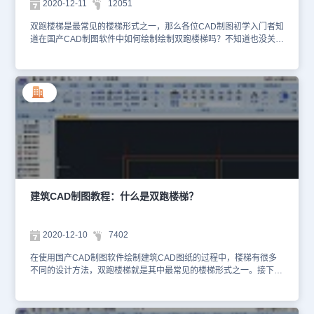
2020-12-11
12051
【楼板线位置】该夹点仅顶层有，用于裁剪顶层楼板洞口以遮挡部分
楼梯段。双跑楼梯的各种类型，在特性栏中，可选半径位置为：无、
双跑楼梯是最常见的楼梯形式之一，那么各位CAD制图初学入门者知
单侧、双侧，半径可选为：梯间宽一半、梯段宽，勾选“作为坡
道在国产CAD制图软件中如何绘制绘制双跑楼梯吗？不知道也没关
道"时，通过特性栏设置疏散半径，如下图所示。这样就可以根据交
系，接下来的建筑CAD制图教程就让小编来给大家介绍一下在国产
点具体功能对已经绘制图纸快速修改设计图纸，一般设计后续讨论都
CAD制图软件——浩辰CAD建筑软件中绘制双跑楼梯的具体操作步
需要改动上面，交点功能使用在建筑设计里面是十分重要。以上建筑
骤吧！建筑CAD制图教程：绘制双跑楼梯首先打开浩辰CAD建筑软
CAD制图教程就是小编给大家整理的国产CAD软件——浩辰CAD建
件，然后找到并依次点击建筑设计→楼梯其他→双跑楼梯(SPLT)。点
筑软件中通过梯段夹点来编辑双跑楼梯的相关操作技巧，感兴趣的小
取菜单命令后，显示下图所示的默认的折叠对话框。单击“其他参数”
伙伴可以参考本篇教程来尝试操作看看哦~
展开折叠的内容，如下图所示。双跑楼梯对话框控件说明：【梯间
宽】双跑楼梯的总宽。单击按钮可从平面图中直接量取楼梯间净宽作
为双跑楼梯总宽。【梯段宽】默认宽度或由总宽计算，余下二等分作
梯段宽初值,单击按钮可从平面图中直接量取。【楼梯高度】双跑楼
梯的总高，默认自动取当前层高的值，对相邻楼层高度不等时应按实
际情况调整。【井宽】设置井宽参数，井宽＝梯间宽－(2×梯段宽)，
最小井宽可以等于0，这三个数值互相关联。【踏步总数】默认踏步
建筑CAD制图教程：什么是双跑楼梯？
总数20，是双跑楼梯的关键参数。【一跑步数】以踏步总数推算一跑
与二跑步数，总数为奇数时先增二跑步数。【二跑步数】二跑步数默
认与一跑步数相同，两者都允许用户修改。【踏步高度】踏步高度。
2020-12-10
7402
用户可先输入大约的初始值，由楼梯高度与踏步数推算出最接近初值
的设计值，推算出的踏步高有均分的舍入误差。【踏步宽度】踏步沿
在使用国产CAD制图软件绘制建筑CAD图纸的过程中，楼梯有很多
梯段方向的宽度，是用户优先决定的楼梯参数，但在勾选“作为坡道”
不同的设计方法，双跑楼梯就是其中最常见的楼梯形式之一。接下来
后，仅用于推算出的防滑条宽度。【休息平台】有矩形、弧形、无三
的建筑CAD制图教程就让小编来给大家介绍一下国产CAD制图软件
种选项，在非矩形休息平台时，可以选无平台，以便自己用平板功能
——浩辰CAD建筑软件中双跑楼梯的相关介绍吧！建筑CAD制图教
设计休息平台。【平台宽度】按建筑设计规范，休息平台的宽度应大
程：双跑楼梯 双跑楼梯是最常见的楼梯形式，由两跑直线梯段、一