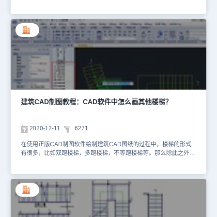
道在浩辰CAD建筑软件中如何绘制交叉楼梯吗？不知道也没关系，接
下来就让小编来给各位CAD制图初学入门者介绍一下国产CAD软件
——浩辰CAD建筑软件中绘制交叉楼梯的相关建筑CAD制图教程
吧！建筑CAD制图教程：绘制交叉楼梯浩辰CAD建筑软件中交叉楼
梯命令在对话框中输入梯段参数绘制交叉楼梯，可以选择不同的上楼
方向。按照建筑师的意见对楼梯梯段宽、梯间宽和井道宽之间的逻辑
关系进行了修订，在对话框参数输入和夹点拖动交互中，保持井道宽
不变。首先打开浩辰CAD建筑，然后找到并依次点击建筑设计→楼梯
其他→交叉楼梯(JCLT)。如下图所示：点取菜单命令后，显示上图所
示的默认的折叠对话框。单击“其他参数”展开折叠的内容，如下图所
示。在对话框中输入楼梯的参数，可根据右侧的动态显示窗口，确定
楼梯参数是否符合要求。交叉楼梯对话框控件说明：【梯间宽<】交
建筑CAD制图教程：CAD软件中怎么画其他楼梯？
叉楼梯的梯间宽包括两倍的梯段宽加梯井宽。单击“梯间宽<”按钮可
从平面图中直接量取。【梯段宽<】梯段宽由用户直接键入或者单击“
梯段宽<”按钮从平面图中直接量取。【楼梯高度】楼梯高度应按实际
2020-12-11
6271
当前绘制的楼梯高度参数键入。【梯井宽】显示梯井宽参数，它等于
梯间宽减两倍的梯段宽，修改梯间宽时，梯井宽自动改变。【踏步总
在使用正版CAD制图软件绘制建筑CAD图纸的过程中，楼梯的形式
数】由楼梯高度，在建筑常用踏步高合理数值范围内，程序计算获得
有很多，比如双跑楼梯，多跑楼梯，不等跑楼梯等。那么除此之外的
的踏步总数。【一跑步数】以踏步总数推算一跑与二跑步数，总数为
其他楼梯该怎么绘制呢？接下来的建筑CAD制图教程就和小编一起来
偶数时两跑步数相等。【二跑步数】二跑步数默认与一跑步数相同，
看看正版CAD制图软件——浩辰CAD建筑软件中绘制其他楼梯的操
总数为奇数时先增二跑步数。【踏步高】根据楼梯高度，由程序推算
作技巧吧！建筑CAD制图教程：绘制其他楼梯浩辰CAD建筑软件中
出符合建筑规范合理范围的设计值。由于踏步数目是整数，楼梯高度
含多种复杂楼梯，包括双分平行楼梯、双分转角楼梯、双分三跑楼
是给定的整数，因此踏步高度并非总是整数。【踏步宽】楼梯段的每
梯、交叉楼梯、剪刀楼梯、三角楼梯和矩形转角楼梯，考虑了各种楼
一个踏步板的宽度。【休息平台宽】交叉楼梯的休息平台宽等于梯段
梯在不同边界条件下的扶手和栏杆设置，楼梯和休息平台、楼梯扶手
之间的最短距离，按建筑设计规范，休息平台的宽度应大于梯段宽
的复杂关系的处理。各种楼梯与柱子在平面相交时，楼梯可以被柱子