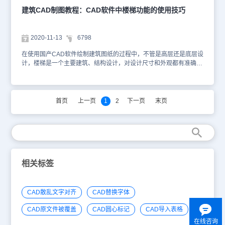
算起。梯段长度：直段楼梯的踏步宽度×踏步数目=平面投影的梯段长
建筑CAD制图教程：CAD软件中楼梯功能的使用技巧
度。梯段高度：直段楼梯的总高，始终等于踏步高度的总和，如果梯
段高度被改变，自动按当前踏步高调整踏步数，最后根据新的踏步数
重新计算踏步高。踏步高度：输入一个概略的踏步高设计初值，由楼
2020-11-13
6798
梯高度推算出最接近初值的设计值。由于踏步数目是整数，梯段高度
是一个给定的整数，因此踏步高度并非总是整数。用户给定一个概略
在使用国产CAD软件绘制建筑图纸的过程中，不管是高层还是底层设
的目标值后，系统经过计算确定踏步高的精确值。踏步数目：该项可
计，楼梯是一个主要建筑、结构设计，对设计尺寸和外观都有准确的
直接输入或者步进调整，由梯段高和踏步高概略值推算取整获得，同
需求，设计师需要花很多时间才能得到详细内容。接下来的建筑CAD
时修正踏步高，也可改变踏步数，与梯段高一起推算踏步高。踏步宽
制图教程小编就给大家详细介绍一下浩辰CAD建筑软件中楼梯相关的
度：楼梯段的每一个踏步板的宽度。需要3D/2D：用来控制梯段的二
一些功能的操作技巧。浩辰建筑CAD软件中提供了基本梯段对象，包
维视图和三维视图，某些梯段只需要二维视图，某些梯段则只需要三
括直线、圆弧与任意梯段、还提供了常用的双跑楼梯对象、多跑楼梯
首页
上一页
1
2
下一页
末页
维。剖断设置：包括无剖断、下剖断、双剖断和上剖断四种设置。作
对象，考虑了楼梯对象在二维与三维视口下的不同可视特性。双跑楼
为坡道：勾选此复选框，踏步作防滑条间距，楼梯段按坡道生成。有
梯具有梯段方便地改为坡道、标准平台改为圆弧休息平台等灵活可变
“加防滑条”和“落地”复选框。对话框中的蓝字表示有弹出提示，光标
特性，各种楼梯与柱子在平面相交时，楼梯可以被柱子自动剪裁；双
滑过蓝字即可弹出有关该项的提示。在无模式对话框中输入参数后，
跑楼梯的上下行方向标识符号可以随对象自动绘制，表示方向的文字
拖动光标到绘图区，命令行提示：点取位置或(转90度(A)/左右翻(S)/
默认为“上”与“下”，双击可进入在位编辑修改，也可以在特性栏修
上下翻(D)/对齐(F)/改转角(R)/改基点(T)]<退出>: 点取梯段的插入位置
改；剖切线位置可以预先按踏步数定义或者特性栏修改。 通过选相
和转角插入梯段。直线梯段为自定义的构件对象，因此具有夹点编辑
关设计扶手和楼梯，就可以完成楼梯绘制了，是不是很简单呢？本篇
相关标签
的特征，同时可以用对象编辑重新设定参数。建筑CAD软件中梯段夹
CAD教程小编给大家介绍了一下国产CAD软件——浩辰CAD建筑软
点功能说明：[改梯段宽]梯段被选中后亮显，点取两侧中央夹点改梯
件中楼梯功能的使用技巧，感兴趣的小伙伴可以访问浩辰CAD官网下
段宽，即可拖移该梯段改变宽度。[移动梯段] 在显示的夹点中，居于
载安装浩辰CAD建筑软件来和小编一起学习哦~
CAD散乱文字对齐
CAD替换字体
梯段四个角点的夹点为移动梯段，点取四个中任意一个夹点，即表示
以该夹点为基点移动梯段。[改剖切位置] 在带有剖切线的梯段上，在
CAD原文件被覆盖
CAD圆心标记
CAD导入表格
剖切线的两端还有两个夹点为改剖切位置，可拖移该夹点改变剖切线
在线咨询
的角度和位置。以上建筑CAD制图教程就是小编给大家整理的国产