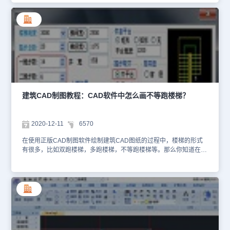
(Q)/撤消上一点(U)]<切换到绘制梯段>:此时以回车结束休息平台绘
产CAD软件——浩辰CAD建筑软件中绘制多跑楼梯的相关操作技巧
制，切换到绘制梯段；输入下一点或 [绘制平台(T)/路径切换到左侧
吧！建筑CAD制图教程：绘制多跑楼梯浩辰CAD建筑软件中多跑楼
(Q)/撤消上一点(U)]<退出>:Q键入Q切换路径到左侧方便绘制；输入
梯命令创建由梯段开始且以梯段结束、梯段和休息平台交替布置、各
下一点或 [绘制平台(T)/路径切换到右侧(Q)/撤消上一点(U)]<退出>:拖
梯段方向自由的多跑楼梯，要点是先在对话框中确定“基线在左”或“基
动绘制梯段到显示踏步数为4,13/20 给点作为梯段结束点P4；输入下
线在右”的绘制方向，在绘制梯段过程中能实时显示当前梯段步数、
一点或 [路径切换到右侧(Q)/撤消上一点(U)]<退出>:拖动并转角后在
已绘制步数以及总步数，便于设计中决定梯段起止位置，绘图交互中
休息平台结束处点取P5作为第三梯段起点；输入下一点或 [绘制梯段
的热键切换基线路径左右侧的命令选项，便于绘制休息平台的走向左
(T)/路径切换到右侧(Q)/撤消上一点(U)]<切换到绘制梯段>:此时以回
右改变的Z型楼梯，用户可定义扶手的伸出长度，剖切位置可以根据
车结束休息平台绘制，切换到绘制梯段；输入下一点或 [绘制平台(T)/
剖切点的步数或高度设定，可定义有转折的休息平台。首先打开浩辰
路径切换到右侧(Q)/撤消上一点(U)]<退出>:拖动绘制梯段到梯段结
CAD建筑软件，然后找到并依次点击建筑设计→楼梯其他→多跑楼梯
建筑CAD制图教程：CAD软件中怎么画不等跑楼梯？
束，步数为7,20/20 梯段结束点P6；起点<退出>: 回车结束绘制。按
(DPLT)。点取菜单命令后，显示下图所示的默认的折叠对话框。单击
照命令行提示就可以完成多跑楼梯绘制，具体需要结合相关墙柱和位
“其他参数”展开折叠的内容，如下图所示。根据上面正版CAD多跑楼
置详细设计好楼梯不同楼层图纸。以上就是小编给大家整理的国产
梯具体参数和设置，就可以完成CAD制图软件要求的多跑楼梯绘制，
2020-12-11
6570
CAD制图软件——浩辰CAD建筑软件中多跑楼梯对话框控件说明，
具体参数和介绍下面CAD制图初学入门还有详细介绍，上面主要介绍
感兴趣的CAD制图初学入门者可以参考本篇建筑CAD制图教程来进
菜单位置和参数位置。以上建筑CAD制图教程就是小编给大家整理的
在使用正版CAD制图软件绘制建筑CAD图纸的过程中，楼梯的形式
行多跑楼梯绘制哦~
国产CAD软件——浩辰CAD建筑软件中绘制多跑楼梯的操作技巧，
有很多，比如双跑楼梯，多跑楼梯，不等跑楼梯等。那么你知道在浩
各位CAD制图初学入门者在日后绘制建筑CAD图纸的过程中，如果
辰CAD建筑软件中如何绘制不等跑楼梯吗？不知道也没关系，接下来
需要绘制多跑楼梯的话可以参考本篇建筑CAD制图教程来进行操作。
就让小编来给各位CAD制图初学入门者介绍一下正版CAD制图软件
——浩辰CAD建筑软件中绘制不等跑楼梯的相关建筑CAD制图教程
吧！建筑CAD制图教程：绘制不等跑楼梯浩辰CAD建筑软件中默认
出来都是等跑楼梯设计，下面具体介绍不等跑，顾名思义第一跑踏步
数多于第二跑的顶层楼梯的情况特殊，此时第一跑的部分梯段应被顶
层楼板遮挡，命令利用拖动楼板一侧的“改扶手伸出距离”夹点提供遮
挡功能，将顶层水平扶手拖动到梯段内，即可遮挡部分梯段。这样根