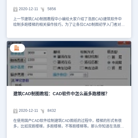
有位置最后得到结果，上面截图就是多跑楼梯具体实例图截图。到这
里国产CAD制图软件——浩辰CAD建筑软件中多跑楼梯工程实例就
2020-12-11
5856
给大家介绍完了，感兴趣的小伙伴可以参考本篇建筑CAD制图教程来
绘制多跑楼梯哦~
上一节建筑CAD制图教程中小编给大家介绍了浩辰CAD建筑软件中
绘制多跑楼梯的相关操作技巧，为了让各位CAD制图初学入门者对此
有更深入的了解，接下来的建筑CAD制图教程就让小编来给大家介绍
一下国产CAD制图软件——浩辰CAD建筑软件中多跑楼梯对话框控
件说明吧！建筑CAD制图教程：多跑楼梯对话框控件说明在浩辰
CAD建筑软件中绘制不同路径绘制多跑楼梯，需要先设计基线位置另
外还需要每段楼梯长度宽度设计明确，然后在基础上修改和设
置。 【拖动绘制】暂时进入图形中量取楼梯间净宽作为双跑楼梯总
宽。【路径匹配】楼梯按已有多段线路径(红色虚线)作为基线绘制，
线中给出梯段起末点不可省略或重合，例如直角楼梯给4个点(三
段)，三跑楼梯是6个点(五段)，路径分段数是奇数，如下图所示分别
是以上楼方向为准，选“基线在左”和“基线在右”的两种情况。【基线
在左】拖动绘制时是以基线为标准的，这时楼梯画在基线右边。【基
线在右】拖动绘制时是以基线为标准的，这时楼梯画在基线左边。
建筑CAD制图教程：CAD软件中怎么画多跑楼梯？
【左边靠墙】按上楼方向，左边不画出边线。【右边靠墙】按上楼方
向，右边不画出边线。参见下面的工程实例，设置“基线在右”，楼梯
宽度为1820，确定楼梯参数和类型后，拖动鼠标到绘图区绘制，命
2020-12-11
8432
令行提示：起点<退出>: 在辅助线处点取首梯段起点P1位置；输入下
一点或 [路径切换到左侧(Q)]<退出>:在楼梯转角处点取首梯段终点
在使用国产CAD软件绘制建筑CAD图纸的过程中，楼梯的形式有很
P2(此时过梯段终点显示当前9/20步)；输入下一点或 [路径切换到左
多，比如双跑楼梯，多跑楼梯，不等跑楼梯等。那么你知道在浩辰
侧(Q)/撤消上一点(U)]<退出>:拖动楼梯转角后在休息平台结束处点取
CAD建筑软件中如何绘制多跑楼梯吗？不知道也没关系，接下来的建
P3作为第二梯段起点；输入下一点或 [绘制梯段(T)/路径切换到左侧
筑CAD制图教程就让小编来给各位CAD制图初学入门者介绍一下国