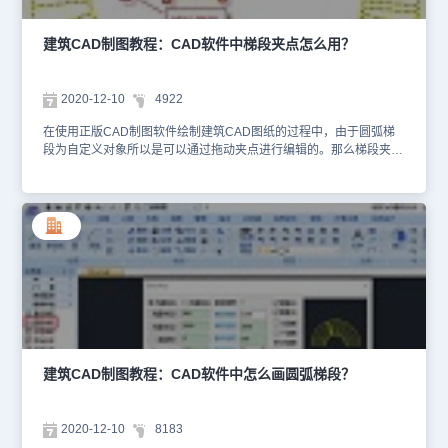
对话框，其中选项与直梯段基本相同。 输入相应参数后，点取“确
窗 [自由插入(F)]<退出>: 选择平台一侧的墙或门窗定位楼梯所在开
定”，即绘制出以指定的两根线为边线的梯段。任意梯段为自定义对
间；点取楼梯上楼一侧插入楼梯: 拖动预览选择上楼一侧给点或按空
象，可以通过拖动夹点进行编辑，夹点的意义如下图所示，也可以双
格键插入楼梯，下图所示为选择普通窗与转角窗插入，不同上楼方向
建筑CAD制图教程：CAD软件中梯段夹点怎么用？
击楼梯进入对象编辑重新设定参数。建筑CAD制图教程：梯段夹点功
的情况。楼梯可选择墙体(门窗)取得楼梯间净宽，计算休息平台宽。
能说明【改起点】起始点的夹点为“改起点”。控制所选侧梯段的起
规则是：梯间宽的一半作为休息平台宽控制值，与对话框中的平台宽
点。如两边同时改变起点可改变梯段的长度。【改终点】终止点的夹
比较，如果小于后者就按后者，如果大于后者，就按平台宽控制值绘
2020-12-10
4922
点为“改终点”，控制所选侧梯段的终点。如两边同时改变终点可改变
制，既能满足设计灵活性，也尽可能符合规范对于疏散的要求，如下
梯段的长度。【改圆弧/平移边线】中间的夹点为“平移边线”或者“改
图所示。在不适合选择墙体和门窗(如按梯段对齐，取固定梯段宽等)
在使用正版CAD制图软件绘制建筑CAD图纸的过程中，由于圆弧梯
圆弧”，按边线类型而定，控制梯段的宽度或者圆弧的半径。 以上建
的情况，键入选项F切换为自由插入，命令提示如下：点取位置或 [转
段为自定义对象所以是可以通过拖动夹点进行编辑的。那么梯段夹点
筑CAD制图教程就是小编给大家整理的正版CAD制图软件——浩辰
90度(A)/左右翻(S)/上下翻(D)/对齐(F)/改转角(R)/改基点(T)]<退出>:
给如何使用呢？接下来就让小编以正版CAD制图软件——浩辰CAD
CAD建筑软件中任意梯段功能的相关介绍，感兴趣的小伙伴可以关注
键入关键字改变选项，给点插入楼梯。请选择楼梯平台一侧的墙或门
建筑软件为例来给大家介绍一下梯段夹点功能相关的建筑CAD制图教
浩辰CAD官网教程专区，我们会持续给大家分享实用CAD教程哦~
窗 [自由插入(F)]<退出>: 自由插入完成后，恢复默认选择楼梯平台一
程吧！建筑CAD制图教程：梯段夹点【改内径】梯段被选中后亮显，
侧的墙或门窗，以回车退出命令。另外注意对于不同楼层特性的扶手
同时显示七个夹点，如果该圆弧梯段带有剖断，在剖断的两端还会显
是不一样的，顶层楼梯只有扶手而没有梯段；这些在实际使用都需要
示两个夹点。在梯段内圆中心的夹点为改内径。点取该夹点，即可拖
注意。以上建筑CAD制图教程就是小编给大家整理的国产CAD制图
移该梯段的内圆改变其半径。【改外径】在梯段外圆中心的夹点为改
软件——浩辰CAD建筑软件中绘制双跑楼梯的相关介绍，各位CAD
外径。点取该夹点，即可拖移该梯段的外圆改变其半径。【改剖切位
制图初学入门者看懂了吗？更多实用可以关注浩辰CAD官网教程专区
置】拖动夹点，可以对弧形梯的剖断位置进行移动。【移动梯段】拖
哦~
动五个夹点中任意一个，即可以该夹点为基点移动梯段。 这样根
据夹点具体位置可以改动内径和外径还有剖切位置，移动梯段等具体
操作。以上建筑CAD制图教程就是小编给大家整理的正版CAD制图
软件——浩辰CAD建筑软件中梯段夹点功能的相关介绍，感兴趣的小
建筑CAD制图教程：CAD软件中怎么画圆弧梯段？
伙伴可以参考本篇教程来了解一下浩辰CAD建筑软件中梯段夹点功能
的使用。
2020-12-10
8183