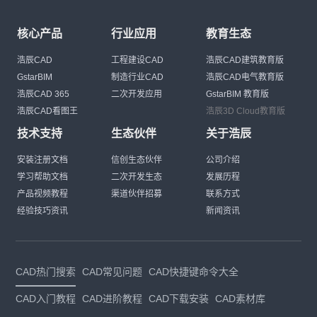
核心产品
行业应用
教育生态
浩辰CAD
工程建设CAD
浩辰CAD建筑教育版
GstarBIM
制造行业CAD
浩辰CAD电气教育版
浩辰CAD 365
二次开发应用
GstarBIM 教育版
浩辰CAD看图王
浩辰3D Cloud教育版
技术支持
生态伙伴
关于浩辰
安装注册文档
信创生态伙伴
公司介绍
学习帮助文档
二次开发生态
发展历程
产品视频教程
渠道伙伴招募
联系方式
经验技巧资讯
新闻资讯
CAD热门搜索
CAD常见问题
CAD快捷键命令大全
CAD入门教程
CAD进阶教程
CAD下载安装
CAD素材库