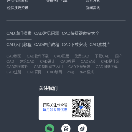
产品视频教程
渠道伙伴招募
联系方式
经验技巧资讯
新闻资讯
CAD热门搜索
CAD常见问题
CAD快捷键命令大全
CAD入门教程
CAD进阶教程
CAD下载安装
CAD素材库
CAD制图
CAD软件下载
CAD正版
免费CAD
下载CAD
国产
CAD
建筑CAD
CAD设计
CAD教程
CAD安装
CAD是什么
CAD制图软件
CAD制图初学入门
CAD下载安装
CAD图纸下载
CAD注册
CAD官网
CAD绘图
dwg
dwg格式
关注我们
扫码关注公众号
每月领专属优惠