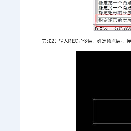
方法
2
：输入
REC
命令后，确定顶点后·，