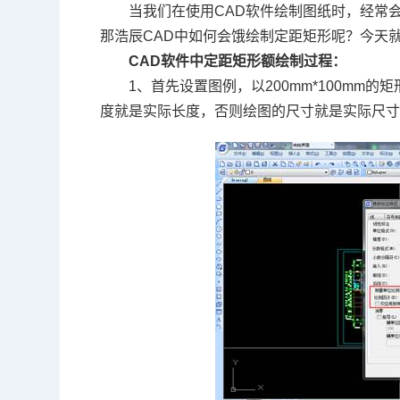
当我们在使用
CAD
软件绘制图纸时，经常
那浩辰
CAD
中如何会饿绘制定距矩形呢？今天
CAD
软件中定距矩形额绘制过程：
1、首先设置图例，以
200mm*100mm
的矩
度就是实际长度，否则绘图的尺寸就是实际尺