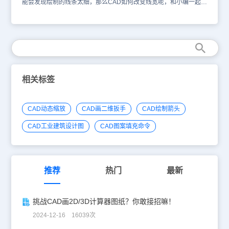
能会发现绘制的线条太细，那么CAD如何改变线宽呢，和小编一起看
下面几种方法。方法一：步骤如下：步骤一：线宽显示法。点击打开
线宽显示。步骤二：选中线段，右键，选择特性。 步骤三：在特性
对话框中，选择线宽，如我选择0.5mm，那线段则显示宽度为
0.5mm。方法二：步骤如下：选中线段，输入PE回车，W回车，
5000回车，5000代表相对宽度，可根据宽度自行调整，以上指令完
成后，线就变宽了。 方法三：步骤如下：选中线段，右键，特性，
在对话框中，填入全局宽度，如我填入5000，则线段就变宽了。 以
上步骤就是改变线宽以及画实线的实例，更多的设置细节还要大家学
相关标签
习。
CAD动态缩放
CAD画二维扳手
CAD绘制箭头
CAD工业建筑设计图
CAD图案填充命令
推荐
热门
最新
挑战CAD画2D/3D计算器图纸？你敢接招嘛！
2024-12-16 16039次