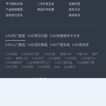
学习帮助文档
二次开发生态
发展历程
产品视频教程
渠道伙伴招募
联系方式
经验技巧资讯
新闻资讯
CAD热门搜索
CAD常见问题
CAD快捷键命令大全
CAD入门教程
CAD进阶教程
CAD下载安装
CAD素材库
CAD制图
CAD软件下载
CAD正版
免费CAD
下载CAD
国产
CAD
建筑CAD
CAD设计
CAD教程
CAD安装
CAD是什么
CAD制图软件
CAD制图初学入门
CAD下载安装
CAD图纸下载
CAD注册
CAD官网
CAD绘图
dwg
dwg格式
关注我们
扫码关注公众号
每月领专属优惠