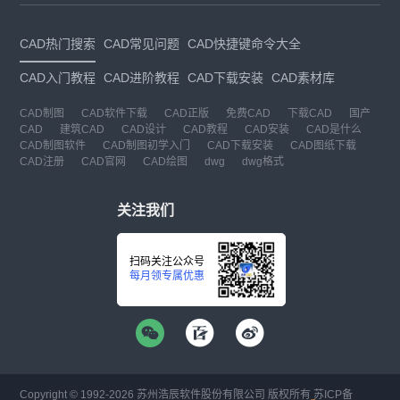
CAD热门搜索
CAD常见问题
CAD快捷键命令大全
CAD入门教程
CAD进阶教程
CAD下载安装
CAD素材库
CAD制图
CAD软件下载
CAD正版
免费CAD
下载CAD
国产
CAD
建筑CAD
CAD设计
CAD教程
CAD安装
CAD是什么
CAD制图软件
CAD制图初学入门
CAD下载安装
CAD图纸下载
CAD注册
CAD官网
CAD绘图
dwg
dwg格式
关注我们
扫码关注公众号
每月领专属优惠
Copyright © 1992-
2026
苏州浩辰软件股份有限公司 版权所有
苏ICP备