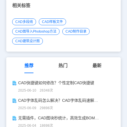
简窗口、图中取块。【参数窗口】默认是关闭状态，选择打开状态
相关标签
时，用户可以在插入图块的时候同时进行赋值，赋过值 的设备自动
变成暗蓝色（可设定），以区分没有赋值的设备。 【显示格数】选
择显示图块的格数，格数越少，一次显示的图块数量越少。 【放大
CAD多段线
CAD样板文件
状态】选择此项，鼠标左键点击图块时，自动放大该图块，方便查看
图块细节。 【图块参数窗口】选择“显示”，布置设备时弹出“图块插
CAD图导入Photoshop方法
CAD制作目录
入参数”；选择“隐藏”，则不布置设备时， 不显示“图块插入参数”对话
框。以上就是小编给大家整理的免费CAD软件浩辰CAD电气软件的
CAD建筑设计图
弱电平面设计中符号库的相关设置技巧，是不是很简单呢？感兴趣的
小伙伴赶紧访问浩辰CAD软件官网CAD下载专区下载试用免费CAD
软件吧！
推荐
热门
最新
CAD快捷键如何修改？个性定制CAD快捷键
2025-06-10 26348次
CAD字体乱码怎么解决？CAD字体乱码速解指南
2025-06-09 29898次
无需插件，CAD图块秒统计，高效生成BOM表！
2025-06-04 18698次