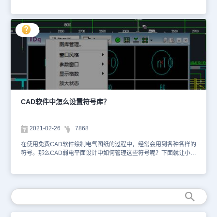
的软件，就很无语……哪里可以下载免费CAD软件呢？本文小编就来
给大家分享一下浩辰CAD下载电脑版免费下载的方法技巧吧！CAD
下载电脑版免费下载步骤： 1、首先打开电脑中的浏览器，在搜索框
中输入：浩辰CAD，点击搜索。2、在搜索结果页面中找到浩辰CAD
官网（官网后面会有蓝色的官方标识），并点击进入。如下图所示：
3、进入浩辰CAD官网后，在导航栏中点击【下载】，在CAD下载专
区页面中提供了浩辰CAD及行业应用软件免费CAD下载试用，根据
实际需求选择要使用的软件，点击【立即下载】即可。如下图所示：
4、下载完成后，在文件夹中找到安装包，双击浩辰CAD安装程序，
根据提示步骤进行安装即可。 通过以上几个简单步骤便可完成浩辰
CAD软件的下载安装，各位新手设计师小伙伴如果需要下载免费
CAD软件的话，可以参考本篇教程来操作哦~更多CAD实用技巧后续
CAD软件中怎么设置符号库？
课程中会给大家逐一分享，大家可以持续关注浩辰CAD官网教程专
区。
2021-02-26
7868
在使用免费CAD软件绘制电气图纸的过程中，经常会用到各种各样的
符号。那么CAD弱电平面设计中如何管理这些符号呢？下面就让小编
给就大家介绍一下免费CAD软件浩辰CAD电气软件的弱电平面设计
中符号库的相关设置技巧，感兴趣的小伙伴可以了解一下。免费CAD
中符号库设置（图库设置）：首先打开免费CAD软件浩辰CAD电气
软件，然后找到并依次点击【平面设计】→【弱电平面】→【设备布
置】，如下图所示：右键点击图库界面标号为“电气软件”的位置，即
可调出如下图所示菜单：【图库管理】点击该项，进入图库管理界
面。 【窗口风格】可以切换窗口风格，有三种选项：标准窗口、精