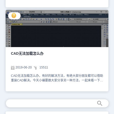
中有错误，或者是运行的条件不对，这时我们就要程序的源文件.lsp
程序，进行修改； 2、丢失了什么文件，我们可以从“选项”中的“引用
菜单”中查看，如果有此类情况，可以重新注册该空间也可以直接删
掉。 除了让它自动加载程序，我们也可以进行手动加载：在命令行
输入“APPLOAD”，然后选择加载需要加载的程序即可。 以上几种情
况是小编今天要分享的内容，当然也希望大家有好的建议和意见也要
积极的分享给大家，谢谢。
CAD无法加载怎么办
2019-06-20
15511
CAD无法加载怎么办，有好的解决方法，有绝大部分朋友都可以借助
重装CAD解决。今天小编要跟大家分享另一种方法，一起来看一下
吧！ 进入注册表编辑：
[HKEY_CURRENT_USER\Software\CAD\R16.2\CAD-
4001:804\FixedProfile\General] 新建字符串ProfileStorage，将CAD
所在目录下的Support\Profiles\FixedProfile.aws文件改为
C:\ProgramFiles\CAD \Support\Profiles\FixedProfile.aws 以上就是
小编给大家分享的解决方案，不要看到注册表和目录就感觉麻烦，其
实比重装软件省事多了。