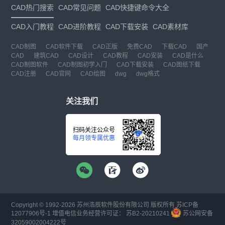
CAD热门搜索
CAD常见问题
CAD快捷键命令大全
CAD入门教程
CAD进阶教程
CAD下载安装
CAD素材库
CAD制图
CAD软件下载
CAD正版
免费CAD
下载CAD
国产
CAD
建筑CAD
CAD设计
CAD教程
CAD安装
CAD是什么
CAD制图软件
CAD制图初学入门
CAD下载安装
CAD图纸下载
CAD注册
CAD官网
CAD绘图
dwg
dwg格式
关注我们
扫码关注公众号
每月领专属优惠
Copyright © 1992-
2026
苏州浩辰软件股份有限公司 版权所有
苏ICP备
12077906号-1
增值电信业务经营许可证：
苏B2-20210241
苏公网安备
32059002004222号