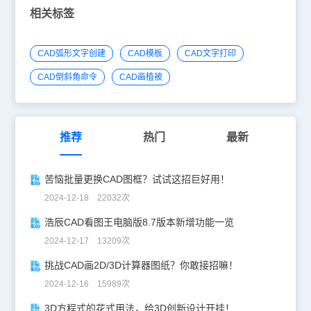
相关标签
CAD弧形文字创建
CAD模板
CAD文字打印
CAD倒斜角命令
CAD画植被
推荐
热门
最新
苦恼批量更换CAD图框？试试这招巨好用！
2024-12-18 22032次
浩辰CAD看图王电脑版8.7版本新增功能一览
2024-12-17 13209次
挑战CAD画2D/3D计算器图纸？你敢接招嘛！
2024-12-16 15989次
3D方程式的花式用法，给3D创新设计开挂！