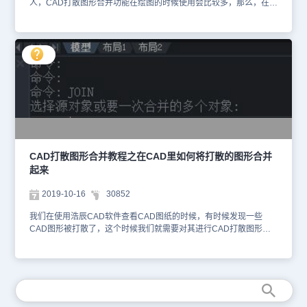
人，CAD打散图形合并功能在绘图的时候使用会比较多，那么，在
CAD绘图软件中，我们该如何操作呢？具体的CAD打散图形合并功
能的操作过程，我们来简单了解下。在浩辰CAD绘图软件中，CAD
打散图形合并功能的操作过程：1、找到CAD绘图软件中的菜单位
置：[修改]→[合并]；2、在工具条中找到：[修改]→[合并]；3、 在命
令 行输入：JOIN(J) 在CAD绘图软件中，关于CAD打散图形合并功
能，是将两对象(两个或以上的线或两个或以上的弧) 连接为一个对
象。无法将线与弧相互连接，只能连接两共线的直线或处于同一个圆
上的弧线。 在浩辰CAD绘图软件中，CAD打散图形合并功能的使
用，会将图纸中打断的线段合并到一起，对于CAD制图初学入门的
人，具体的操作步骤，我们可以从CAD下载一些相关的CAD教程来
使用。
CAD打散图形合并教程之在CAD里如何将打散的图形合并
起来
2019-10-16
30852
我们在使用浩辰CAD软件查看CAD图纸的时候，有时候发现一些
CAD图形被打散了，这个时候我们就需要对其进行CAD打散图形合
并。 CAD打散图形合并方法一 快捷键法：在命令栏中输入join，回
车。 CAD打散图形合并方法二 在常用板块中的修改栏，选中合并命
令，选择进行合并的图形，回车确认。 以上，我们给大家介绍了两
种CAD打散图形合并的方法，从文字内容来看，大家就应该知道这个
功能很简单，也很好用哦！