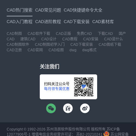
CAD热门搜索
CAD常见问题
CAD快捷键命令大全
CAD入门教程
CAD进阶教程
CAD下载安装
CAD素材库
CAD制图
CAD软件下载
CAD正版
免费CAD
下载CAD
国产
CAD
建筑CAD
CAD设计
CAD教程
CAD安装
CAD是什么
CAD制图软件
CAD制图初学入门
CAD下载安装
CAD图纸下载
CAD注册
CAD官网
CAD绘图
dwg
dwg格式
关注我们
扫码关注公众号
每月领专属优惠
Copyright © 1992-
2026
苏州浩辰软件股份有限公司 版权所有
苏ICP备
12077906号-1
增值电信业务经营许可证：
苏B2-20210241
苏公网安备