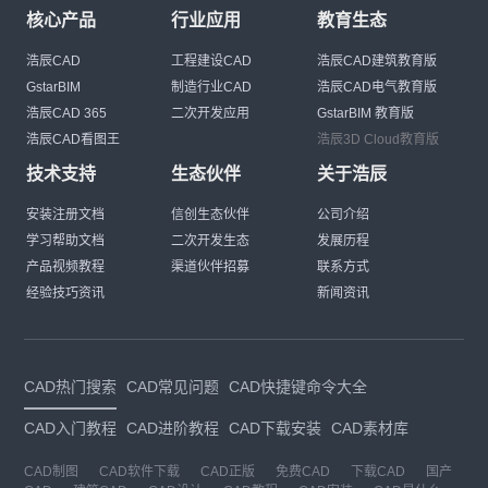
核心产品
行业应用
教育生态
浩辰CAD
工程建设CAD
浩辰CAD建筑教育版
GstarBIM
制造行业CAD
浩辰CAD电气教育版
浩辰CAD 365
二次开发应用
GstarBIM 教育版
浩辰CAD看图王
浩辰3D Cloud教育版
技术支持
生态伙伴
关于浩辰
安装注册文档
信创生态伙伴
公司介绍
学习帮助文档
二次开发生态
发展历程
产品视频教程
渠道伙伴招募
联系方式
经验技巧资讯
新闻资讯
CAD热门搜索
CAD常见问题
CAD快捷键命令大全
CAD入门教程
CAD进阶教程
CAD下载安装
CAD素材库
CAD制图
CAD软件下载
CAD正版
免费CAD
下载CAD
国产