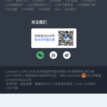
CAD
建筑CAD
CAD设计
CAD教程
CAD安装
CAD是什么
CAD制图软件
CAD制图初学入门
CAD下载安装
CAD图纸下载
CAD注册
CAD官网
CAD绘图
dwg
dwg格式
关注我们
扫码关注公众号
每月领专属优惠
Copyright © 1992-
2026
苏州浩辰软件股份有限公司 版权所有
苏ICP备
12077906号-1
增值电信业务经营许可证：
苏B2-20210241
苏公网安备
32059002004222号
·
·
|
法律声明
隐私政策
数据安全与个人信息保护承诺
CAD
CAD软件
CAD下载