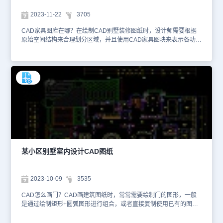
2023-11-22
3705
CAD家具图库在哪？在绘制CAD别墅装修图纸时，设计师需要根据
原始空间结构来合理划分区域，并且使用CAD家具图块来表示各功能
区域内容。传统的CAD软件是没有家具图库的，自己找图块或者重新
绘制都比较麻烦，浩辰CAD建筑提供了专门的CAD家具图库，在左
侧工具箱中点击【图库】—【图库管理】，再点击【常用图库】—
【动态图库】—【家具图库】，找到适用的家具图块后，直接使用即
可。本文件是CAD别墅室内设计资源中、使用CAD软件绘制的别墅
隔楼层平面布置CAD图纸。该图纸主要绘制了别墅隔楼层平面布置图
纸，设计师划分出储藏室、厨房、阳光房、卫生间等功能区域后，使
用厨具、盥洗用具等图块进行表达，便于看图人员理解。确定别墅
CAD设计方案后，装潢企业会根据图纸内容，采购相应的材料（地
砖、地板、墙纸等）及产品（家电、家居物品等）。因此，一定要保
证图纸上的尺寸信息的正确性，避免材料预估错误、家具买错尺寸
等。想要查看更多的CAD图纸资源，大家可以在浩辰CAD官网进行
某小区别墅室内设计CAD图纸
查询。本CAD制图素材仅用于互相学习资料，请勿商用。
2023-10-09
3535
CAD怎么画门？CAD画建筑图纸时，常常需要绘制门的图形，一般
是通过绘制矩形+圆弧图形进行组合，或者直接复制使用已有的图
块。这些方法都不方便。浩辰CAD建筑提供了门窗命令，可以自定义
设置门、窗图形的尺寸参数、规格等信息，在左侧工具箱中点击【建