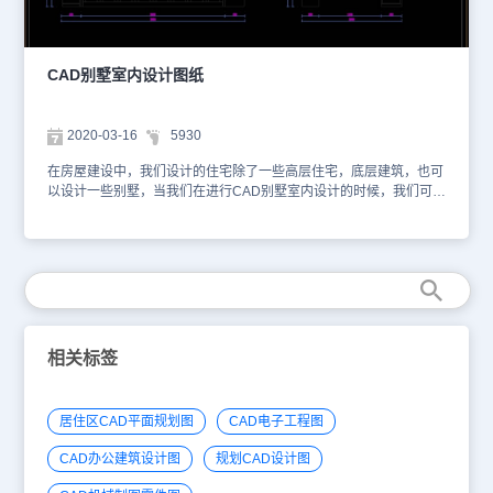
规划室内布局的设计示意图。为了便于业主更加直观地了解设计内
容，设计师还使用餐桌、沙发、盆栽、冰箱等装饰性CAD图例进行展
示。本文仅截取了部分设计图纸信息，详细的设计方案内容可以在浩
辰CAD官网进行检索查找。大家还可以下载安装浩辰CAD进行制图
CAD别墅室内设计图纸
练习。本CAD制图素材仅用于互相学习资料，请勿商用。
2020-03-16
5930
在房屋建设中，我们设计的住宅除了一些高层住宅，底层建筑，也可
以设计一些别墅，当我们在进行CAD别墅室内设计的时候，我们可以
根据房间的使用功能来进行设计。小编整为大家整理了CAD别墅室内
设计图纸中一部分内容提供给大家，大家可以使用浩辰CAD看图王或
者浩辰CAD电脑版进行在线查看，便于参考。本素材仅用于互相学习
资料，请勿商用。更多图纸库资源可访问浩辰CAD官网进行学
习。 1、别墅设计图中的书房布置图纸 2、地下室酒柜设计图
相关标签
居住区CAD平面规划图
CAD电子工程图
CAD办公建筑设计图
规划CAD设计图