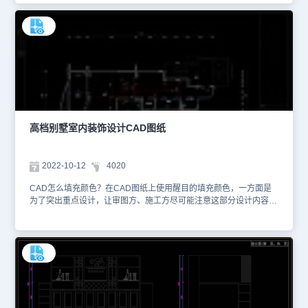
筑设计】—【门窗】—【门窗】即可。本文件是CAD别墅室内设计资
源中、使用CAD软件绘制的某小区别墅室内设计CAD图纸。该图纸
是某小区别墅室内设计图纸，设计师不仅绘制了客厅、卧室、厨房等
室内空间装潢设计，还根据庭外空间，结合观赏、生活、私密等需
求，设计了四围花园、停车位、围墙等内容。 除了提供CAD门窗命
令外，浩辰CAD建筑还提供了墙体、轴线、屋顶、楼梯等专业设计模
块，帮助设计师快速提高绘图效率。本文仅截取了部分设计图纸信
息，详细的设计方案内容可以在浩辰CAD官网进行检索查找。本
CAD制图素材仅用于互相学习资料，请勿商用。
高档别墅室内装饰设计CAD图纸
2022-10-12
4020
CAD怎么填充颜色？在CAD图纸上使用醒目的填充颜色，一方面是
为了突出重点设计，让审图方、施工方尽可能注意这部分设计内容；
另一方面则是美化设计图纸，针对某些细节内容进行颜色修饰，让画
面更加美观。设计师可以打开浩辰CAD，在命令行输入快捷键
【H】，调出【图案填充和渐变色】对话框进行设置。本文件是CAD
别墅室内设计资源中、使用CAD软件绘制的高档别墅室内装饰设计
CAD图纸。1、下图是高档别墅室内装饰设方案的一楼原始平面图，
主要绘制了别墅原始的墙体结构与空间划分、楼梯窗户等位置，并且
标注了相应的尺寸信息。2、下图是高档别墅室内装饰设方案的一楼
平面布局图，是设计师经过墙体拆分、新建后，重现划分室内空间、