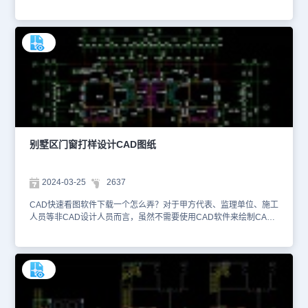
业工具箱，点击【建筑设计】—【门窗】—【门窗】，调出【门】对
话框，并设置门的样式、插入方式，确定后即可。本文件是CAD别墅
室内设计资源中、使用CAD软件绘制的某别墅一层平面设计CAD图
纸。该别墅一层平面设计图纸绘制、并标注了别墅一层的主要墙体位
置、尺寸和厚度。墙体是建筑的基本框架，其布局决定了别墅的内部
空间划分。尤其是在该图纸上，设计师留下了大量的空间用于种植景
观植物，以及设置了相应的观赏场景。在绘制别墅CAD图纸时，设计
师可以根据别墅的占地面积和周边环境，合理规划停车场的位置和大
小。如果别墅有庭院或花园，可以考虑将停车场设计在这些区域，以
充分利用空间。想要查看更多的CAD图纸资源，大家可以在浩辰
CAD官网进行查询。本CAD制图素材仅用于互相学习资料，请勿商
用。
别墅区门窗打样设计CAD图纸
2024-03-25
2637
CAD快速看图软件下载一个怎么弄？对于甲方代表、监理单位、施工
人员等非CAD设计人员而言，虽然不需要使用CAD软件来绘制CAD
图纸，但需要使用一些简单的CAD看图类软件进行图纸查看。因此大
家可以下载、安装浩辰CAD看图王，用于快速打开、查看图纸，并进
行相应的尺寸测量、云线标注等操作。本文件是CAD别墅室内设计资
源中、使用CAD软件绘制的别墅区门窗打样设计CAD图纸。该别墅
区门窗打样设计图纸主要绘制了联排别墅二层平面设计图，其中可以
看到，我是是不带阳台的，只有主卧室带有一个大阳台。此外，二层
还有一个独立的大露台，并设置了2个独立的卫生间，便于户主的日