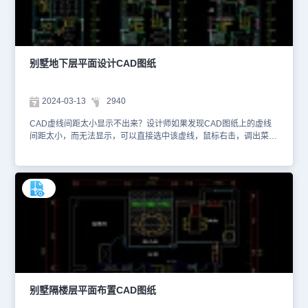
常生活应用。本文仅截取了部分设计图纸信息，详细的设计方案内容
可以在浩辰CAD官网进行检索查找。大家还可以下载安装浩辰CAD
进行制图练习。本CAD制图素材仅用于互相学习资料，请勿商用。
别墅地下层平面设计CAD图纸
2024-03-13
2940
CAD虚线间距太小显示不出来？设计师如果发现CAD图纸上的虚线
间距太小，而无法显示，可以直接选中该虚线，鼠标右击，调出菜
单。再点击【特性】，将【线型比例】的数值进行调大，这样就能显
出虚线。本文件是CAD别墅室内设计资源中、使用CAD软件绘制的
别墅地下层平面设计CAD图纸。该图纸是别墅地下层平面设计图纸，
设计师针对地下层已有空间做了相应的规划设计，如可停放2辆汽车
的车库、种植绿植的花园、健身房、会客室、游戏室等，并且还设置
了楼梯可通往别墅一层。在CAD图纸上，设计师为了让楼梯、电梯、
门窗、墙体等结构更加醒目，将家具、车辆、绿植等室内设计装潢设
计CAD图块都设置为白色。想要查看更多的CAD图纸资源，大家可
以在浩辰CAD官网进行查询。本CAD制图素材仅用于互相学习资
料，请勿商用。
别墅隔楼层平面布置CAD图纸