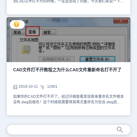
到CAD文件打不开的时候，一定是出现了问题，今天我们来说一下。
打开文件提示图形文件无效。 CAD文件打不开问题原因 1、图形是
高版本浩辰CAD保存的。 2、图形已损坏。 CAD文件打不开解决方
法一 1、如果图形是用高版本CAD保存的，需要高版本的浩辰CAD打
开。 2、使用记事本打开DWG文件，查看开头几个字节就可以判断
当前版本号。 3、使用DWG TrueView进行版本转换。 DWG
TrueView是一个免费看DWG文件的软件，DWGTrueView是一个可
查看所有用CAD创建的文件的免费软件。DWG TrueView不但能够浏
览DWG格式的文件，还能够进行版本转换。 CAD文件打不开解决方
法二 如果图形已经损坏，可以使用【RECOVER】命令修复损坏的
图形文件。 1、在命令行输入【RECOVER】，然后【回车】选择需
要修复的文件。 2、根据提示完成修复。 3、如果提示无法修复图形
文件，说明图形严重损坏，已无修复可能。 以上，我们给大家介绍
CAD文件打不开教程之为什么CAD文件重新命名打不开了
了关于CAD文件打不开的原因以及给出了两种解决方法，建议大家收
藏，以防万一遇到CAD文件打不开的情况。
2019-10-11
11901
如果你的CAD文件打不开了，经过仔细查看发现原来重命名文件根本
没有.dwg后缀名！这个时候就需要将其再次重命名为包含.dwg后缀
名的名称才可正常打开。 CAD文件重新命名打不开解决方法 倘若文
件后缀名默认不显示出来，那么可以借助以下操作将其显示出来：
双击计算机——工具——文件夹选项——查看——取消“隐藏已知文
件类型的扩展名”——确定，如下图： 如果有朋友说他只是把CAD文
件重命名了结果CAD文件打不开了，从理论上来说这根本就不可能
的，既然出现了问题，那必定有其原因。