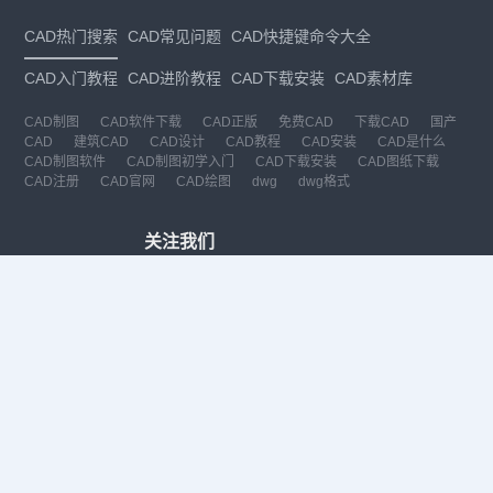
CAD热门搜索
CAD常见问题
CAD快捷键命令大全
CAD入门教程
CAD进阶教程
CAD下载安装
CAD素材库
CAD制图
CAD软件下载
CAD正版
免费CAD
下载CAD
国产
CAD
建筑CAD
CAD设计
CAD教程
CAD安装
CAD是什么
CAD制图软件
CAD制图初学入门
CAD下载安装
CAD图纸下载
CAD注册
CAD官网
CAD绘图
dwg
dwg格式
关注我们
扫码关注公众号
每月领专属优惠
Copyright © 1992-
2026
苏州浩辰软件股份有限公司 版权所有
苏ICP备
12077906号-1
增值电信业务经营许可证：
苏B2-20210241
苏公网安备