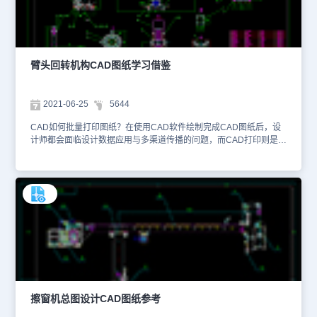
使用不同粗细、颜色的CAD线段进行区分表示。在CAD制图初学入
门阶段，CAD新人们在学习CAD多段线怎么调粗细的同时，需要思
考如何将该方法应用于CAD制图实践的过程中，甚至举一反三，可以
通过设置CAD图层等方法来实现同样的效果。本CAD图纸作为学习
资料参考，请勿用于商业用途。
臂头回转机构CAD图纸​学习借鉴
2021-06-25
5644
CAD如何批量打印图纸？在使用CAD软件绘制完成CAD图纸后，设
计师都会面临设计数据应用与多渠道传播的问题，而CAD打印则是最
常见的方法。那么CAD如何批量打印图纸？可以使用浩辰CAD机械
软件，该软件提供了多图纸+多图框的批量打印功能，可以完美应对
各种答应需求。本文件是机械CAD软件设计方案资源中、使用CAD
软件绘制的臂头回转机构CAD图纸。以下截取了该CAD图纸的相关
预览图，如下所示。该臂头回转机构CAD图纸主要绘制了该机械机构
的多视角图，如正视图、俯视图、左视图、局部放大图、零部件细则
图等内容。同时，还使用CAD文字标注了相应的设备表、施工技术要
求、零部件详情信息。 该臂头回转机构CAD图纸是一套相对完整的
机械设备CAD图纸下载素材，包含了多方面的设计、工艺、制造信
息。在日常工作中，相关人员通过使用CAD批量打印功能，将CAD
图纸进行打印和信息交流。想要查看更多CAD图纸资源，大家可以在
浩辰CAD官网的CAD图纸共享库或者图纸交易中心来进行查看。本
擦窗机总图设计CAD图纸参考
CAD图纸作为学习资料参考，请勿用于商业用途。