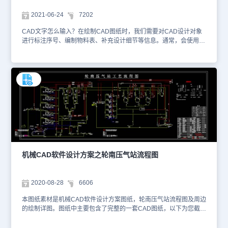
2021-06-24
7202
CAD文字怎么输入？在绘制CAD图纸时，我们需要对CAD设计对象
进行标注序号、编制物料表、补充设计细节等信息。通常，会使用
CAD文字命令来撰写名称、型号及规格、主参数、数量等内容。那么
CAD文字怎么输入？浩辰CAD官网提供了相应的CAD教程，讲解了
详细的操作步骤。本文件是机械CAD软件设计方案资源中、使用
CAD软件绘制的擦窗机总图设计CAD图纸。该CAD图纸为DWG格
式，我们可以使用浩辰CAD、浩辰CAD看图王进行查看。以下截取
了该CAD图纸的相关预览图。1、该擦窗机总图设计CAD图纸就是今
天小编要给CAD制图初学入门小伙伴介绍，如下图所示。该图纸绘制
了该机械设备的装配总图，并给各关键零部件标注了引线序号，在物
料表中CAD文字注明了相应的名称。 2、下面这张是有关擦窗机总图
设备表，从表中我们可以看到擦窗机包含了各种不同规格的电机还有
支撑件等等，安装位置也在表格中做了相应的说明。 通过该擦窗机
总图设计CAD图纸，设计评审、生产模拟、物料采购、零部件装配等
机械CAD软件设计方案之轮南压气站流程图
各环节工作人员可以获取相应的CAD设计信息。浩辰CAD官网提供
了丰富的机械设备CAD图纸下载参考资源，我们可以进行自主学习和
CAD制图练习。本CAD图纸作为学习资料参考，请勿用于商业用
2020-08-28
6606
途。
本图纸素材是机械CAD软件设计方案图纸，轮南压气站流程图及周边
的绘制详图。图纸中主要包含了完整的一套CAD图纸，以下为您截图
了一些图纸的预览图，如下图所示。 您可以使用浩辰CAD制图软件
对此DWG图纸进行CAD快速看图。本CAD下载图纸作为学习资料参