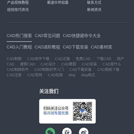
产品视频教程
渠道伙伴招募
联系方式
经验技巧资讯
新闻资讯
CAD热门搜索
CAD常见问题
CAD快捷键命令大全
CAD入门教程
CAD进阶教程
CAD下载安装
CAD素材库
CAD制图
CAD软件下载
CAD正版
免费CAD
下载CAD
国产
CAD
建筑CAD
CAD设计
CAD教程
CAD安装
CAD是什么
CAD制图软件
CAD制图初学入门
CAD下载安装
CAD图纸下载
CAD注册
CAD官网
CAD绘图
dwg
dwg格式
关注我们
扫码关注公众号
每月领专属优惠