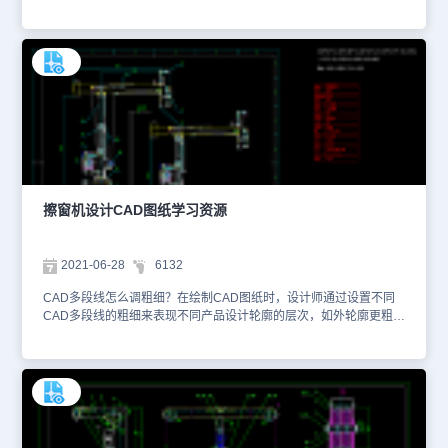
Service或者FLEXnet Licensing Service 64已启用。如果这个服务没
有启动的话，CAD就会无法激活导致闪退。其次是检查日志文件，确
认是否存在错误信息。具体的操作步骤，可以在浩辰CAD官网进行教
程检索或者在线咨询。本文件是机械CAD软件设计方案资源中、使用
CAD软件绘制的炉体设备变压器回水管道示意CAD图纸。1、下图中
给大家展示了该炉体变压器回水管道示意图、变压器回水管立面图以
及炉体设备回水管立面图。各位小伙伴，今天的CAD制图素材就先给
大家介绍到这里了，更多机械CAD软件设计方案大家可以在浩辰
CAD看图王的图纸共享库中进行查看，同时大家也可以使用浩辰
CAD制图软件来进行查看。本CAD制图素材仅用于互相学习资料，
请勿商用。
擦窗机设计CAD图纸学习资源
2021-06-28
6132
CAD多段线怎么调粗细？在绘制CAD图纸时，设计师通过设置不同
CAD多段线的粗细来表现不同产品设计轮廓的层次，如外轮廓更粗，
内部孔洞更细。CAD多段线怎么调粗细的方法，在CAD工具栏中选
择多段线或在命令行中输入PL，从而设置合适的宽度。本文件是机
械CAD软件设计方案资源中、使用CAD软件绘制的擦窗机设计CAD
图纸。该CAD图纸的格式为DWG图纸格式，您可以使用浩辰CAD看
图王网页版进行在线浏览查看、进行距离和面积的测量，也可以CAD
下载电脑版软件进行图纸操作。该擦窗机设计CAD图纸主要绘制了该
机械设备的三视图，如正视图、侧视图、俯视图。不同的设计元素，